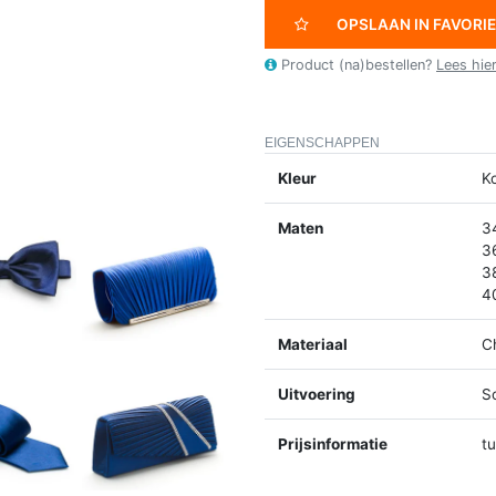
OPSLAAN IN FAVORI
Product (na)bestellen?
Lees hie
EIGENSCHAPPEN
Kleur
K
Maten
3
3
3
4
Materiaal
C
Uitvoering
S
Prijsinformatie
t