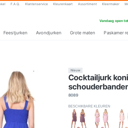
nkel
F.A.Q.
Klantenservice
Kleurenkaart
Assortiment
Kleermaker
M
Vandaag open tot
Feestjurken
Avondjurken
Grote maten
Paskamer r
Nieuw
Cocktailjurk ko
schouderbanden
8089
BESCHIKBARE KLEUREN