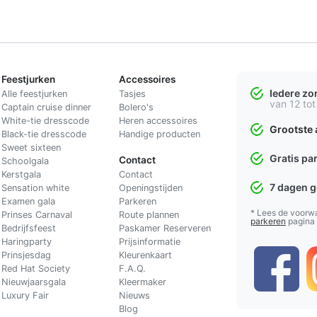
Feestjurken
Accessoires
Iedere z
Alle feestjurken
Tasjes
van 12 tot
Captain cruise dinner
Bolero's
White-tie dresscode
Heren accessoires
Grootste 
Black-tie dresscode
Handige producten
Sweet sixteen
Gratis pa
Contact
Schoolgala
Kerstgala
C
ontact
7 dagen 
Sensation white
Openingstijden
Examen gala
Parkeren
* Lees de voorw
Prinses Carnaval
Route plannen
parkeren
pagina
Bedrijfsfeest
Paskamer Reserveren
Haringparty
Prijsinformatie
Prinsjesdag
Kleurenkaart
Red Hat Society
F.A.Q.
Nieuwjaarsgala
Kleermaker
Luxury Fair
Nieuws
Blog