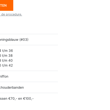
ETEN
r de procedure.
oningsblauw (#03)
4 t/m 36
6 t/m 38
8 t/m 40
0 t/m 42
hiffon
chouderbanden
ussen €70,- en €100,-