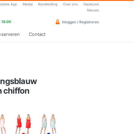
obiele App
Media
Rondleiding
Over ons
Vacatures
Nieuws
 18:00
Inloggen / Registreren
eserveren
Contact
ningsblauw
 chiffon