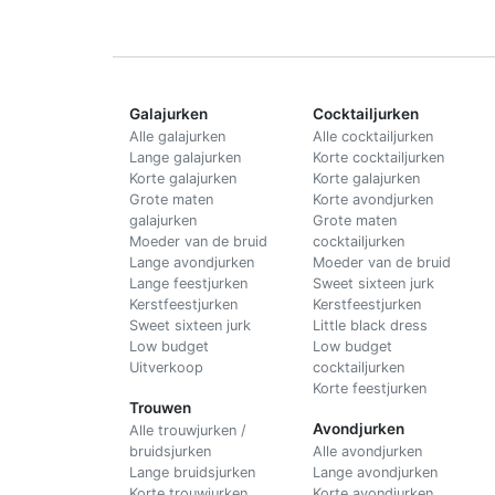
Galajurken
Cocktailjurken
Alle galajurken
Alle cocktailjurken
Lange galajurken
Korte cocktailjurken
Korte galajurken
Korte galajurken
Grote maten
Korte avondjurken
galajurken
Grote maten
Moeder van de bruid
cocktailjurken
Lange avondjurken
Moeder van de bruid
Lange feestjurken
Sweet sixteen jurk
Kerstfeestjurken
Kerstfeestjurken
Sweet sixteen jurk
Little black dress
Low budget
Low budget
Uitverkoop
cocktailjurken
Korte feestjurken
Trouwen
Avondjurken
Alle trouwjurken /
bruidsjurken
Alle avondjurken
Lange bruidsjurken
Lange avondjurken
Korte trouwjurken
Korte avondjurken