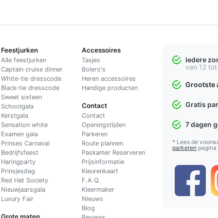
Feestjurken
Accessoires
Iedere z
Alle feestjurken
Tasjes
van 12 tot
Captain cruise dinner
Bolero's
White-tie dresscode
Heren accessoires
Grootste 
Black-tie dresscode
Handige producten
Sweet sixteen
Gratis pa
Contact
Schoolgala
Kerstgala
C
ontact
7 dagen 
Sensation white
Openingstijden
Examen gala
Parkeren
* Lees de voorw
Prinses Carnaval
Route plannen
parkeren
pagina
Bedrijfsfeest
Paskamer Reserveren
Haringparty
Prijsinformatie
Prinsjesdag
Kleurenkaart
Red Hat Society
F.A.Q.
Nieuwjaarsgala
Kleermaker
Luxury Fair
Nieuws
Blog
Grote maten
Reviews