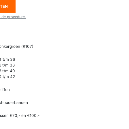
ETEN
r de procedure.
onkergroen (#107)
4 t/m 36
6 t/m 38
8 t/m 40
0 t/m 42
hiffon
chouderbanden
ussen €70,- en €100,-