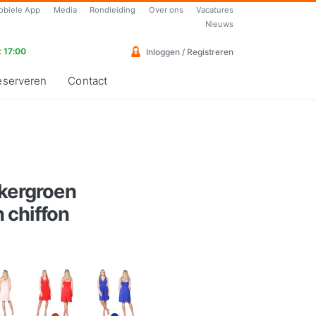
obiele App
Media
Rondleiding
Over ons
Vacatures
Nieuws
 17:00
Inloggen / Registreren
eserveren
Contact
nkergroen
 chiffon