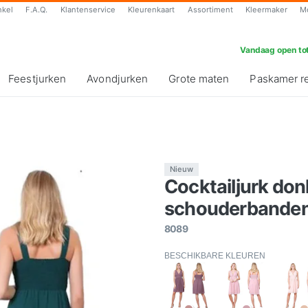
nkel
F.A.Q.
Klantenservice
Kleurenkaart
Assortiment
Kleermaker
M
Vandaag open tot
Feestjurken
Avondjurken
Grote maten
Paskamer r
Nieuw
Cocktailjurk do
schouderbanden
8089
BESCHIKBARE KLEUREN