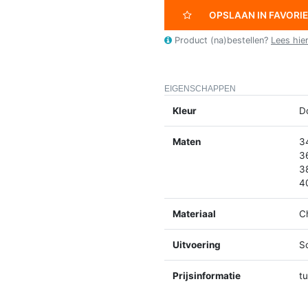
OPSLAAN IN FAVORI
Product (na)bestellen?
Lees hie
EIGENSCHAPPEN
Kleur
D
Maten
3
3
3
4
Materiaal
C
Uitvoering
S
Prijsinformatie
t