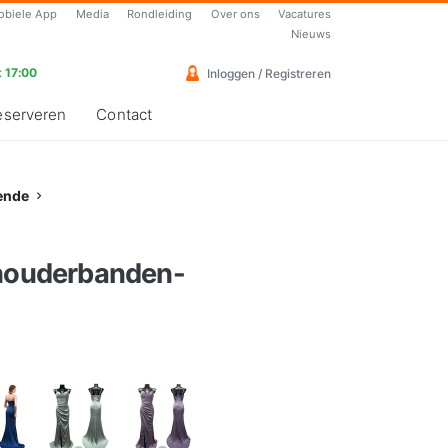
obiele App
Media
Rondleiding
Over ons
Vacatures
Nieuws
 17:00
Inloggen / Registreren
eserveren
Contact
ende
chouderbanden-