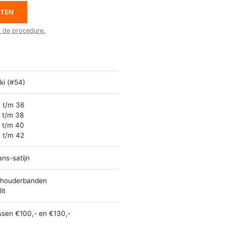
ETEN
r de procedure.
ki (#54)
 t/m 36
 t/m 38
 t/m 40
 t/m 42
ans-satijn
houderbanden
it
ssen €100,- en €130,-