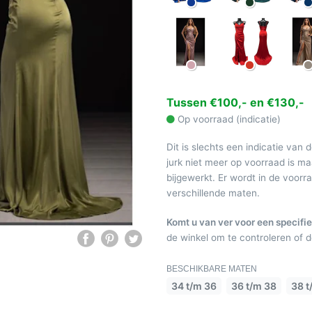
Tussen €100,- en €130,-
Op voorraad (indicatie)
Dit is slechts een indicatie van 
jurk niet meer op voorraad is 
bijgewerkt. Er wordt in de voor
verschillende maten.
Komt u van ver voor een specifie
de winkel om te controleren of de
BESCHIKBARE MATEN
34 t/m 36
36 t/m 38
38 t