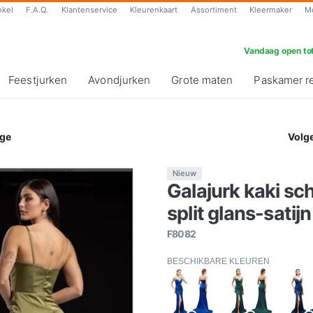
nkel
F.A.Q.
Klantenservice
Kleurenkaart
Assortiment
Kleermaker
M
Vandaag open tot
Feestjurken
Avondjurken
Grote maten
Paskamer r
ge
Volg
Nieuw
Galajurk kaki s
split glans-satijn
F8082
BESCHIKBARE KLEUREN