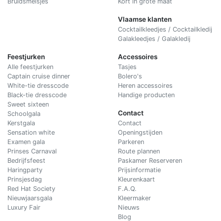
Bruidsmeisjes
Kort in grote maat
Vlaamse klanten
Cocktailkleedjes / Cocktailkledij
Galakleedjes / Galakledij
Feestjurken
Accessoires
Alle feestjurken
Tasjes
Captain cruise dinner
Bolero's
White-tie dresscode
Heren accessoires
Black-tie dresscode
Handige producten
Sweet sixteen
Contact
Schoolgala
Kerstgala
C
ontact
Sensation white
Openingstijden
Examen gala
Parkeren
Prinses Carnaval
Route plannen
Bedrijfsfeest
Paskamer Reserveren
Haringparty
Prijsinformatie
Prinsjesdag
Kleurenkaart
Red Hat Society
F.A.Q.
Nieuwjaarsgala
Kleermaker
Luxury Fair
Nieuws
Blog