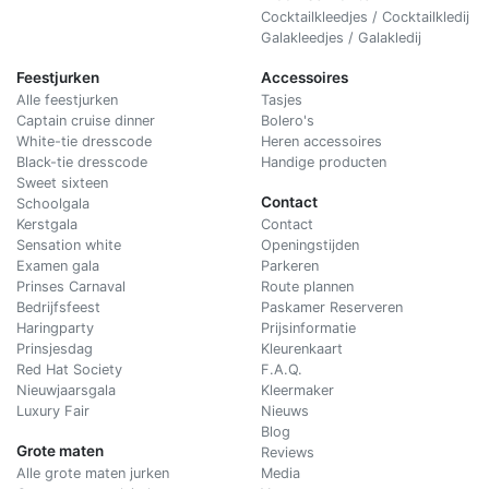
Cocktailkleedjes / Cocktailkledij
Galakleedjes / Galakledij
Feestjurken
Accessoires
Alle feestjurken
Tasjes
Captain cruise dinner
Bolero's
White-tie dresscode
Heren accessoires
Black-tie dresscode
Handige producten
Sweet sixteen
Contact
Schoolgala
Kerstgala
C
ontact
Sensation white
Openingstijden
Examen gala
Parkeren
Prinses Carnaval
Route plannen
Bedrijfsfeest
Paskamer Reserveren
Haringparty
Prijsinformatie
Prinsjesdag
Kleurenkaart
Red Hat Society
F.A.Q.
Nieuwjaarsgala
Kleermaker
Luxury Fair
Nieuws
Blog
Grote maten
Reviews
Alle grote maten jurken
Media