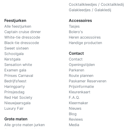
Cocktailkleedjes / Cocktailkledij
Galakleedjes / Galakledij
Feestjurken
Accessoires
Alle feestjurken
Tasjes
Captain cruise dinner
Bolero's
White-tie dresscode
Heren accessoires
Black-tie dresscode
Handige producten
Sweet sixteen
Contact
Schoolgala
Kerstgala
C
ontact
Sensation white
Openingstijden
Examen gala
Parkeren
Prinses Carnaval
Route plannen
Bedrijfsfeest
Paskamer Reserveren
Haringparty
Prijsinformatie
Prinsjesdag
Kleurenkaart
Red Hat Society
F.A.Q.
Nieuwjaarsgala
Kleermaker
Luxury Fair
Nieuws
Blog
Grote maten
Reviews
Alle grote maten jurken
Media