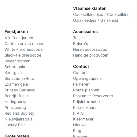
Vlaamse klanten
Cocktailkleedjes / Cocktailkledij
Galakleedjes / Galakledij
Feestjurken
Accessoires
Alle feestjurken
Tasjes
Captain cruise dinner
Bolero's
White-tie dresscode
Heren accessoires
Black-tie dresscode
Handige producten
Sweet sixteen
Contact
Schoolgala
Kerstgala
C
ontact
Sensation white
Openingstijden
Examen gala
Parkeren
Prinses Carnaval
Route plannen
Bedrijfsfeest
Paskamer Reserveren
Haringparty
Prijsinformatie
Prinsjesdag
Kleurenkaart
Red Hat Society
F.A.Q.
Nieuwjaarsgala
Kleermaker
Luxury Fair
Nieuws
Blog
Grote maten
Reviews