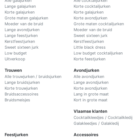
Alle galajurken
Alle cocktailjurken
Lange galajurken
Korte cocktailjurken
Korte galajurken
Korte galajurken
Grote maten galajurken
Korte avondjurken
Moeder van de bruid
Grote maten cocktailjurken
Lange avondjurken
Moeder van de bruid
Lange feestjurken
Sweet sixteen jurk
Kerstfeestjurken
Kerstfeestjurken
Sweet sixteen jurk
Little black dress
Low budget
Low budget cocktailjurken
Uitverkoop
Korte feestjurken
Trouwen
Avondjurken
Alle trouwjurken / bruidsjurken
Alle avondjurken
Lange bruidsjurken
Lange avondjurken
Korte trouwjurken
Korte avondjurken
Bruidsaccessoires
Lang in grote maat
Bruidsmeisjes
Kort in grote maat
Vlaamse klanten
Cocktailkleedjes / Cocktailkledij
Galakleedjes / Galakledij
Feestjurken
Accessoires