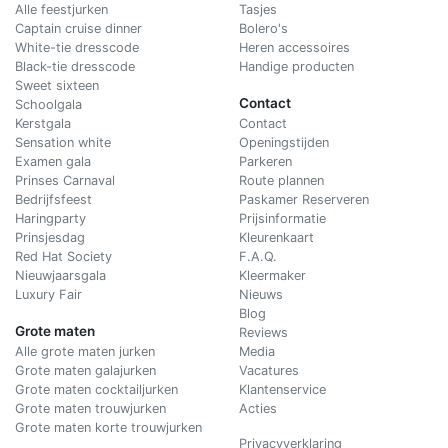
Alle feestjurken
Tasjes
Captain cruise dinner
Bolero's
White-tie dresscode
Heren accessoires
Black-tie dresscode
Handige producten
Sweet sixteen
Contact
Schoolgala
Kerstgala
C
ontact
Sensation white
Openingstijden
Examen gala
Parkeren
Prinses Carnaval
Route plannen
Bedrijfsfeest
Paskamer Reserveren
Haringparty
Prijsinformatie
Prinsjesdag
Kleurenkaart
Red Hat Society
F.A.Q.
Nieuwjaarsgala
Kleermaker
Luxury Fair
Nieuws
Blog
Grote maten
Reviews
Alle grote maten jurken
Media
Grote maten galajurken
Vacatures
Grote maten cocktailjurken
Klantenservice
Grote maten trouwjurken
Acties
Grote maten korte trouwjurken
Privacyverklaring