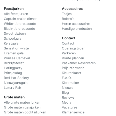
Feestjurken
Accessoires
Alle feestjurken
Tasjes
Captain cruise dinner
Bolero's
White-tie dresscode
Heren accessoires
Black-tie dresscode
Handige producten
Sweet sixteen
Contact
Schoolgala
Kerstgala
C
ontact
Sensation white
Openingstijden
Examen gala
Parkeren
Prinses Carnaval
Route plannen
Bedrijfsfeest
Paskamer Reserveren
Haringparty
Prijsinformatie
Prinsjesdag
Kleurenkaart
Red Hat Society
F.A.Q.
Nieuwjaarsgala
Kleermaker
Luxury Fair
Nieuws
Blog
Grote maten
Reviews
Alle grote maten jurken
Media
Grote maten galajurken
Vacatures
Grote maten cocktailjurken
Klantenservice