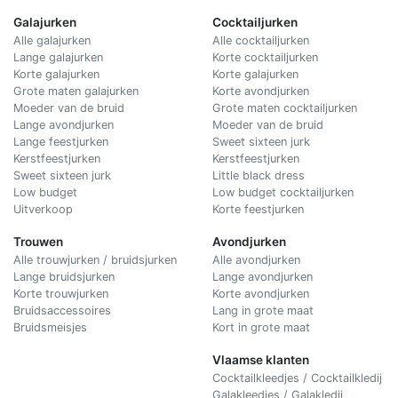
Galajurken
Cocktailjurken
Alle galajurken
Alle cocktailjurken
Lange galajurken
Korte cocktailjurken
Korte galajurken
Korte galajurken
Grote maten galajurken
Korte avondjurken
Moeder van de bruid
Grote maten cocktailjurken
Lange avondjurken
Moeder van de bruid
Lange feestjurken
Sweet sixteen jurk
Kerstfeestjurken
Kerstfeestjurken
Sweet sixteen jurk
Little black dress
Low budget
Low budget cocktailjurken
Uitverkoop
Korte feestjurken
Trouwen
Avondjurken
Alle trouwjurken / bruidsjurken
Alle avondjurken
Lange bruidsjurken
Lange avondjurken
Korte trouwjurken
Korte avondjurken
Bruidsaccessoires
Lang in grote maat
Bruidsmeisjes
Kort in grote maat
Vlaamse klanten
Cocktailkleedjes / Cocktailkledij
Galakleedjes / Galakledij