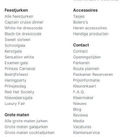
Feestjurken
Accessoires
Alle feestjurken
Tasjes
Captain cruise dinner
Bolero's
White-tie dresscode
Heren accessoires
Black-tie dresscode
Handige producten
Sweet sixteen
Contact
Schoolgala
Kerstgala
C
ontact
Sensation white
Openingstijden
Examen gala
Parkeren
Prinses Carnaval
Route plannen
Bedrijfsfeest
Paskamer Reserveren
Haringparty
Prijsinformatie
Prinsjesdag
Kleurenkaart
Red Hat Society
F.A.Q.
Nieuwjaarsgala
Kleermaker
Luxury Fair
Nieuws
Blog
Grote maten
Reviews
Alle grote maten jurken
Media
Grote maten galajurken
Vacatures
Grote maten cocktailjurken
Klantenservice