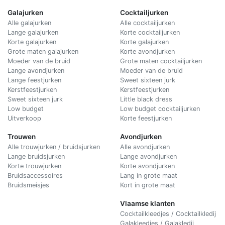
Galajurken
Cocktailjurken
Alle galajurken
Alle cocktailjurken
Lange galajurken
Korte cocktailjurken
Korte galajurken
Korte galajurken
Grote maten galajurken
Korte avondjurken
Moeder van de bruid
Grote maten cocktailjurken
Lange avondjurken
Moeder van de bruid
Lange feestjurken
Sweet sixteen jurk
Kerstfeestjurken
Kerstfeestjurken
Sweet sixteen jurk
Little black dress
Low budget
Low budget cocktailjurken
Uitverkoop
Korte feestjurken
Trouwen
Avondjurken
Alle trouwjurken / bruidsjurken
Alle avondjurken
Lange bruidsjurken
Lange avondjurken
Korte trouwjurken
Korte avondjurken
Bruidsaccessoires
Lang in grote maat
Bruidsmeisjes
Kort in grote maat
Vlaamse klanten
Cocktailkleedjes / Cocktailkledij
Galakleedjes / Galakledij