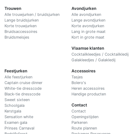
Trouwen
Avondjurken
Alle trouwjurken / bruidsjurken
Alle avondjurken
Lange bruidsjurken
Lange avondjurken
Korte trouwjurken
Korte avondjurken
Bruidsaccessoires
Lang in grote maat
Bruidsmeisjes
Kort in grote maat
Vlaamse klanten
Cocktailkleedjes / Cocktailkledij
Galakleedjes / Galakledij
Feestjurken
Accessoires
Alle feestjurken
Tasjes
Captain cruise dinner
Bolero's
White-tie dresscode
Heren accessoires
Black-tie dresscode
Handige producten
Sweet sixteen
Contact
Schoolgala
Kerstgala
C
ontact
Sensation white
Openingstijden
Examen gala
Parkeren
Prinses Carnaval
Route plannen
Bedrijfsfeest
Paskamer Reserveren