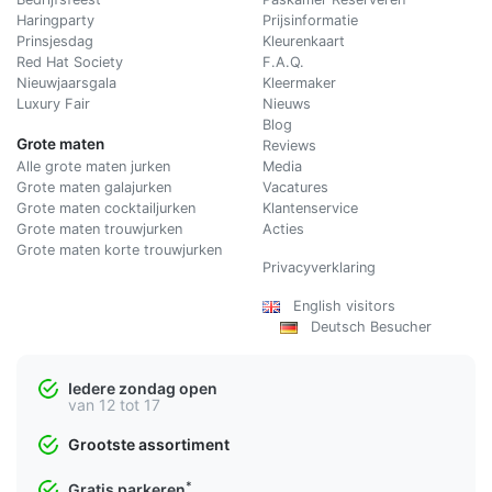
Haringparty
Prijsinformatie
Prinsjesdag
Kleurenkaart
Red Hat Society
F.A.Q.
Nieuwjaarsgala
Kleermaker
Luxury Fair
Nieuws
Blog
Grote maten
Reviews
Alle grote maten jurken
Media
Grote maten galajurken
Vacatures
Grote maten cocktailjurken
Klantenservice
Grote maten trouwjurken
Acties
Grote maten korte trouwjurken
Privacyverklaring
English visitors
Deutsch Besucher
Iedere zondag open
van 12 tot 17
Grootste assortiment
*
Gratis parkeren