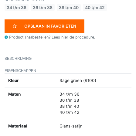
34 t/m 36
36 t/m 38
38 t/m 40
40 t/m 42
OPSLAAN IN FAVORIETEN
Product (na)bestellen?
Lees hier de procedure.
BESCHRIJVING
EIGENSCHAPPEN
Kleur
Sage green (#100)
Maten
34 t/m 36
36 t/m 38
38 t/m 40
40 t/m 42
Materiaal
Glans-satijn