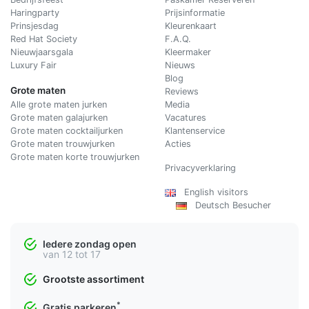
Haringparty
Prijsinformatie
Prinsjesdag
Kleurenkaart
Red Hat Society
F.A.Q.
Nieuwjaarsgala
Kleermaker
Luxury Fair
Nieuws
Blog
Grote maten
Reviews
Alle grote maten jurken
Media
Grote maten galajurken
Vacatures
Grote maten cocktailjurken
Klantenservice
Grote maten trouwjurken
Acties
Grote maten korte trouwjurken
Privacyverklaring
English visitors
Deutsch Besucher
Iedere zondag open
van 12 tot 17
Grootste assortiment
*
Gratis parkeren