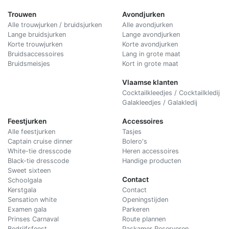
Trouwen
Avondjurken
Alle trouwjurken / bruidsjurken
Alle avondjurken
Lange bruidsjurken
Lange avondjurken
Korte trouwjurken
Korte avondjurken
Bruidsaccessoires
Lang in grote maat
Bruidsmeisjes
Kort in grote maat
Vlaamse klanten
Cocktailkleedjes / Cocktailkledij
Galakleedjes / Galakledij
Feestjurken
Accessoires
Alle feestjurken
Tasjes
Captain cruise dinner
Bolero's
White-tie dresscode
Heren accessoires
Black-tie dresscode
Handige producten
Sweet sixteen
Contact
Schoolgala
Kerstgala
C
ontact
Sensation white
Openingstijden
Examen gala
Parkeren
Prinses Carnaval
Route plannen
Bedrijfsfeest
Paskamer Reserveren