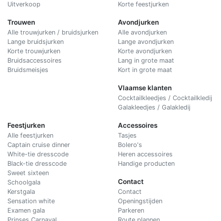
Uitverkoop
Korte feestjurken
Trouwen
Avondjurken
Alle trouwjurken / bruidsjurken
Alle avondjurken
Lange bruidsjurken
Lange avondjurken
Korte trouwjurken
Korte avondjurken
Bruidsaccessoires
Lang in grote maat
Bruidsmeisjes
Kort in grote maat
Vlaamse klanten
Cocktailkleedjes / Cocktailkledij
Galakleedjes / Galakledij
Feestjurken
Accessoires
Alle feestjurken
Tasjes
Captain cruise dinner
Bolero's
White-tie dresscode
Heren accessoires
Black-tie dresscode
Handige producten
Sweet sixteen
Contact
Schoolgala
Kerstgala
C
ontact
Sensation white
Openingstijden
Examen gala
Parkeren
Prinses Carnaval
Route plannen