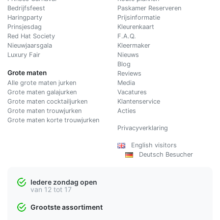
Bedrijfsfeest
Paskamer Reserveren
Haringparty
Prijsinformatie
Prinsjesdag
Kleurenkaart
Red Hat Society
F.A.Q.
Nieuwjaarsgala
Kleermaker
Luxury Fair
Nieuws
Blog
Grote maten
Reviews
Alle grote maten jurken
Media
Grote maten galajurken
Vacatures
Grote maten cocktailjurken
Klantenservice
Grote maten trouwjurken
Acties
Grote maten korte trouwjurken
Privacyverklaring
English visitors
Deutsch Besucher
Iedere zondag open
van 12 tot 17
Grootste assortiment