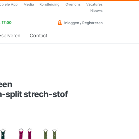
obiele App
Media
Rondleiding
Over ons
Vacatures
Nieuws
 17:00
Inloggen / Registreren
eserveren
Contact
een
split strech-stof