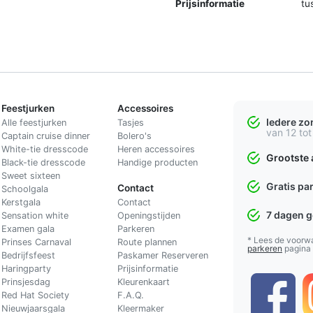
Prijsinformatie
tu
Feestjurken
Accessoires
Iedere z
Alle feestjurken
Tasjes
van 12 tot
Captain cruise dinner
Bolero's
White-tie dresscode
Heren accessoires
Grootste 
Black-tie dresscode
Handige producten
Sweet sixteen
Gratis pa
Contact
Schoolgala
Kerstgala
C
ontact
7 dagen 
Sensation white
Openingstijden
Examen gala
Parkeren
* Lees de voorw
Prinses Carnaval
Route plannen
parkeren
pagina
Bedrijfsfeest
Paskamer Reserveren
Haringparty
Prijsinformatie
Prinsjesdag
Kleurenkaart
Red Hat Society
F.A.Q.
Nieuwjaarsgala
Kleermaker