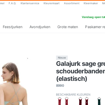
nkel
F.A.Q.
Klantenservice
Kleurenkaart
Assortiment
Kleermaker
M
Vandaag open tot
Feestjurken
Avondjurken
Grote maten
Paskamer r
Nieuw
Galajurk sage gr
schouderbanden-
(elastisch)
8990
BESCHIKBARE KLEUREN