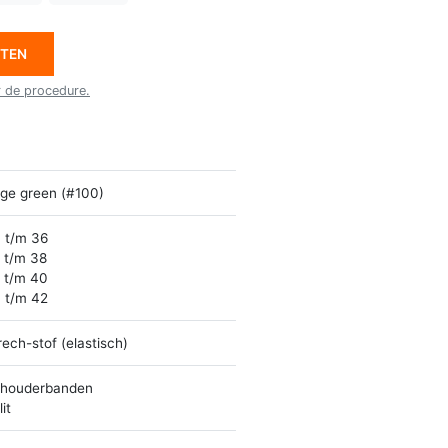
ETEN
r de procedure.
ge green (#100)
 t/m 36
 t/m 38
 t/m 40
 t/m 42
rech-stof (elastisch)
houderbanden
it