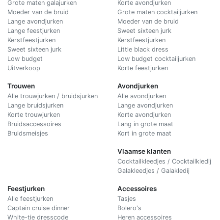
Grote maten galajurken
Korte avondjurken
Moeder van de bruid
Grote maten cocktailjurken
Lange avondjurken
Moeder van de bruid
Lange feestjurken
Sweet sixteen jurk
Kerstfeestjurken
Kerstfeestjurken
Sweet sixteen jurk
Little black dress
Low budget
Low budget cocktailjurken
Uitverkoop
Korte feestjurken
Trouwen
Avondjurken
Alle trouwjurken / bruidsjurken
Alle avondjurken
Lange bruidsjurken
Lange avondjurken
Korte trouwjurken
Korte avondjurken
Bruidsaccessoires
Lang in grote maat
Bruidsmeisjes
Kort in grote maat
Vlaamse klanten
Cocktailkleedjes / Cocktailkledij
Galakleedjes / Galakledij
Feestjurken
Accessoires
Alle feestjurken
Tasjes
Captain cruise dinner
Bolero's
White-tie dresscode
Heren accessoires