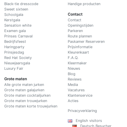
Black-tie dresscode
Handige producten
Sweet sixteen
Contact
Schoolgala
Kerstgala
C
ontact
Sensation white
Openingstijden
Examen gala
Parkeren
Prinses Carnaval
Route plannen
Bedrijfsfeest
Paskamer Reserveren
Haringparty
Prijsinformatie
Prinsjesdag
Kleurenkaart
Red Hat Society
F.A.Q.
Nieuwjaarsgala
Kleermaker
Luxury Fair
Nieuws
Blog
Grote maten
Reviews
Alle grote maten jurken
Media
Grote maten galajurken
Vacatures
Grote maten cocktailjurken
Klantenservice
Grote maten trouwjurken
Acties
Grote maten korte trouwjurken
Privacyverklaring
English visitors
Deutsch Besucher