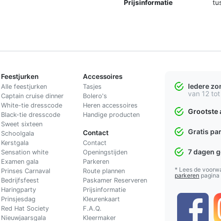
Prijsinformatie
tu
Feestjurken
Accessoires
Iedere z
Alle feestjurken
Tasjes
van 12 tot
Captain cruise dinner
Bolero's
White-tie dresscode
Heren accessoires
Grootste 
Black-tie dresscode
Handige producten
Sweet sixteen
Gratis pa
Contact
Schoolgala
Kerstgala
C
ontact
7 dagen 
Sensation white
Openingstijden
Examen gala
Parkeren
* Lees de voorw
Prinses Carnaval
Route plannen
parkeren
pagina
Bedrijfsfeest
Paskamer Reserveren
Haringparty
Prijsinformatie
Prinsjesdag
Kleurenkaart
Red Hat Society
F.A.Q.
Nieuwjaarsgala
Kleermaker