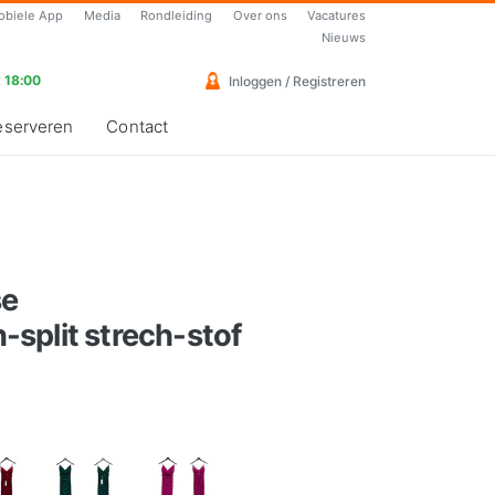
obiele App
Media
Rondleiding
Over ons
Vacatures
Nieuws
 18:00
Inloggen / Registreren
eserveren
Contact
se
split strech-stof