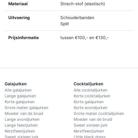
Materiaal
Strech-stof (elastisch)
Uitvoering
Schouderbanden
Split
Prijsinformatie
tussen €100,- en €130,-
Galajurken
Cocktailjurken
Alle galajurken
Alle cocktailjurken
Lange galajurken
Korte cocktailjurken
Korte galajurken
Korte galajurken
Grote maten galajurken
Korte avondjurken
Moeder van de bruid
Grote maten cocktailjurken
Lange avondjurken
Moeder van de bruid
Lange feestjurken
Sweet sixteen jurk
Kerstfeestjurken
Kerstfeestjurken
Sweet sixteen jurk
Little black dress