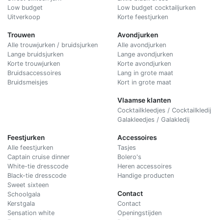
Low budget
Low budget cocktailjurken
Uitverkoop
Korte feestjurken
Trouwen
Avondjurken
Alle trouwjurken / bruidsjurken
Alle avondjurken
Lange bruidsjurken
Lange avondjurken
Korte trouwjurken
Korte avondjurken
Bruidsaccessoires
Lang in grote maat
Bruidsmeisjes
Kort in grote maat
Vlaamse klanten
Cocktailkleedjes / Cocktailkledij
Galakleedjes / Galakledij
Feestjurken
Accessoires
Alle feestjurken
Tasjes
Captain cruise dinner
Bolero's
White-tie dresscode
Heren accessoires
Black-tie dresscode
Handige producten
Sweet sixteen
Contact
Schoolgala
Kerstgala
C
ontact
Sensation white
Openingstijden