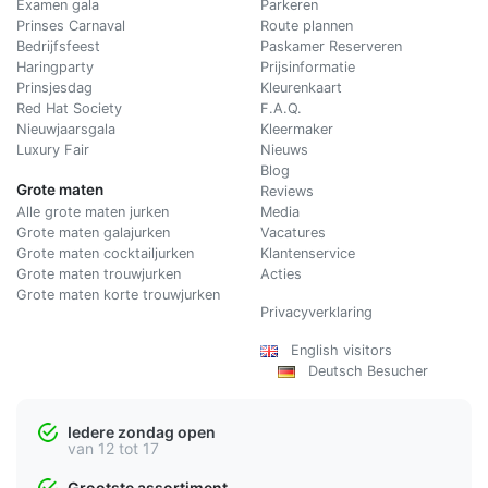
Examen gala
Parkeren
Prinses Carnaval
Route plannen
Bedrijfsfeest
Paskamer Reserveren
Haringparty
Prijsinformatie
Prinsjesdag
Kleurenkaart
Red Hat Society
F.A.Q.
Nieuwjaarsgala
Kleermaker
Luxury Fair
Nieuws
Blog
Grote maten
Reviews
Alle grote maten jurken
Media
Grote maten galajurken
Vacatures
Grote maten cocktailjurken
Klantenservice
Grote maten trouwjurken
Acties
Grote maten korte trouwjurken
Privacyverklaring
English visitors
Deutsch Besucher
Iedere zondag open
van 12 tot 17
Grootste assortiment