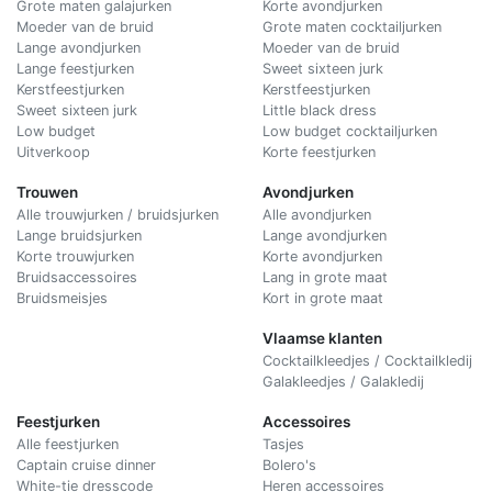
Grote maten galajurken
Korte avondjurken
Moeder van de bruid
Grote maten cocktailjurken
Lange avondjurken
Moeder van de bruid
Lange feestjurken
Sweet sixteen jurk
Kerstfeestjurken
Kerstfeestjurken
Sweet sixteen jurk
Little black dress
Low budget
Low budget cocktailjurken
Uitverkoop
Korte feestjurken
Trouwen
Avondjurken
Alle trouwjurken / bruidsjurken
Alle avondjurken
Lange bruidsjurken
Lange avondjurken
Korte trouwjurken
Korte avondjurken
Bruidsaccessoires
Lang in grote maat
Bruidsmeisjes
Kort in grote maat
Vlaamse klanten
Cocktailkleedjes / Cocktailkledij
Galakleedjes / Galakledij
Feestjurken
Accessoires
Alle feestjurken
Tasjes
Captain cruise dinner
Bolero's
White-tie dresscode
Heren accessoires