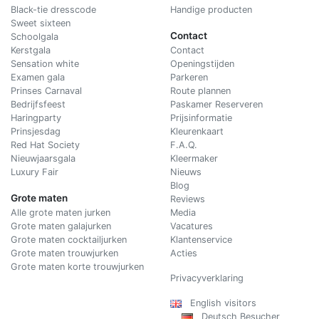
Black-tie dresscode
Handige producten
Sweet sixteen
Contact
Schoolgala
Kerstgala
C
ontact
Sensation white
Openingstijden
Examen gala
Parkeren
Prinses Carnaval
Route plannen
Bedrijfsfeest
Paskamer Reserveren
Haringparty
Prijsinformatie
Prinsjesdag
Kleurenkaart
Red Hat Society
F.A.Q.
Nieuwjaarsgala
Kleermaker
Luxury Fair
Nieuws
Blog
Grote maten
Reviews
Alle grote maten jurken
Media
Grote maten galajurken
Vacatures
Grote maten cocktailjurken
Klantenservice
Grote maten trouwjurken
Acties
Grote maten korte trouwjurken
Privacyverklaring
English visitors
Deutsch Besucher