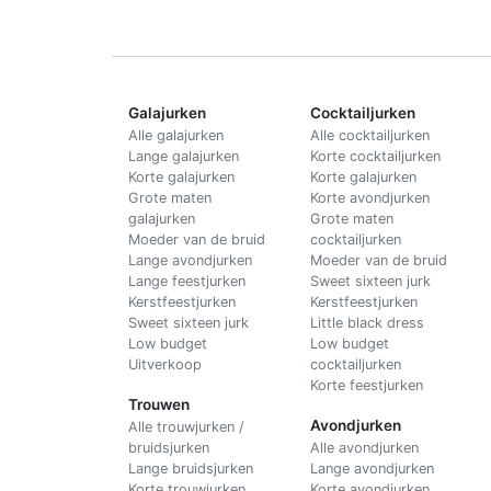
Galajurken
Cocktailjurken
Alle galajurken
Alle cocktailjurken
Lange galajurken
Korte cocktailjurken
Korte galajurken
Korte galajurken
Grote maten
Korte avondjurken
galajurken
Grote maten
Moeder van de bruid
cocktailjurken
Lange avondjurken
Moeder van de bruid
Lange feestjurken
Sweet sixteen jurk
Kerstfeestjurken
Kerstfeestjurken
Sweet sixteen jurk
Little black dress
Low budget
Low budget
Uitverkoop
cocktailjurken
Korte feestjurken
Trouwen
Avondjurken
Alle trouwjurken /
bruidsjurken
Alle avondjurken
Lange bruidsjurken
Lange avondjurken
Korte trouwjurken
Korte avondjurken