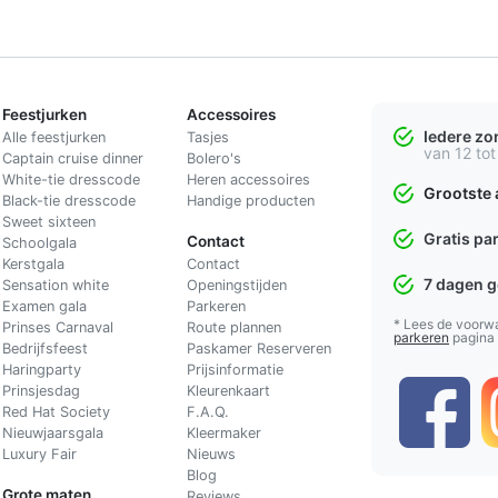
Feestjurken
Accessoires
Iedere z
Alle feestjurken
Tasjes
van 12 tot
Captain cruise dinner
Bolero's
White-tie dresscode
Heren accessoires
Grootste 
Black-tie dresscode
Handige producten
Sweet sixteen
Gratis pa
Contact
Schoolgala
Kerstgala
C
ontact
7 dagen 
Sensation white
Openingstijden
Examen gala
Parkeren
* Lees de voorw
Prinses Carnaval
Route plannen
parkeren
pagina
Bedrijfsfeest
Paskamer Reserveren
Haringparty
Prijsinformatie
Prinsjesdag
Kleurenkaart
Red Hat Society
F.A.Q.
Nieuwjaarsgala
Kleermaker
Luxury Fair
Nieuws
Blog
Grote maten
Reviews