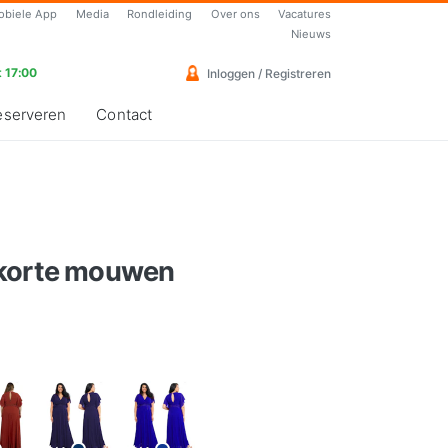
obiele App
Media
Rondleiding
Over ons
Vacatures
Nieuws
 17:00
Inloggen / Registreren
eserveren
Contact
 korte mouwen