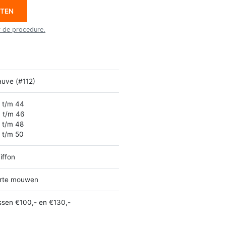
ETEN
r de procedure.
uve (#112)
 t/m 44
 t/m 46
 t/m 48
 t/m 50
iffon
rte mouwen
ssen €100,- en €130,-