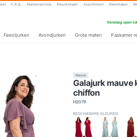
nkel
F.A.Q.
Klantenservice
Kleurenkaart
Assortiment
Kleermaker
M
Vandaag open tot
Feestjurken
Avondjurken
Grote maten
Paskamer r
Nieuw
Galajurk mauve
chiffon
H2079
BESCHIKBARE KLEUREN