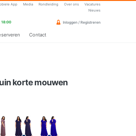
obiele App
Media
Rondleiding
Over ons
Vacatures
Nieuws
 18:00
Inloggen / Registreren
eserveren
Contact
bruin korte mouwen