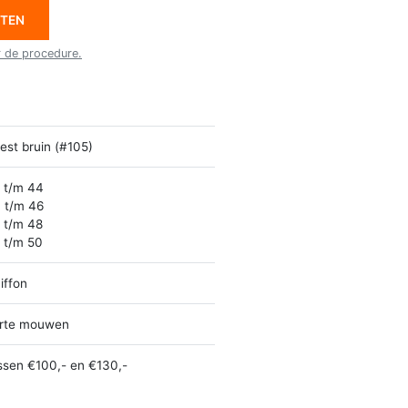
ETEN
r de procedure.
est bruin (#105)
 t/m 44
 t/m 46
 t/m 48
 t/m 50
iffon
rte mouwen
ssen €100,- en €130,-