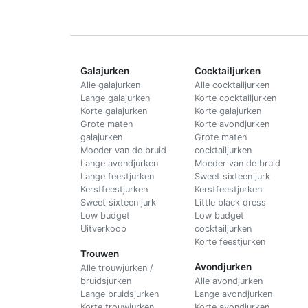
Galajurken
Cocktailjurken
Alle galajurken
Alle cocktailjurken
Lange galajurken
Korte cocktailjurken
Korte galajurken
Korte galajurken
Grote maten
Korte avondjurken
galajurken
Grote maten
Moeder van de bruid
cocktailjurken
Lange avondjurken
Moeder van de bruid
Lange feestjurken
Sweet sixteen jurk
Kerstfeestjurken
Kerstfeestjurken
Sweet sixteen jurk
Little black dress
Low budget
Low budget
Uitverkoop
cocktailjurken
Korte feestjurken
Trouwen
Avondjurken
Alle trouwjurken /
bruidsjurken
Alle avondjurken
Lange bruidsjurken
Lange avondjurken
Korte trouwjurken
Korte avondjurken