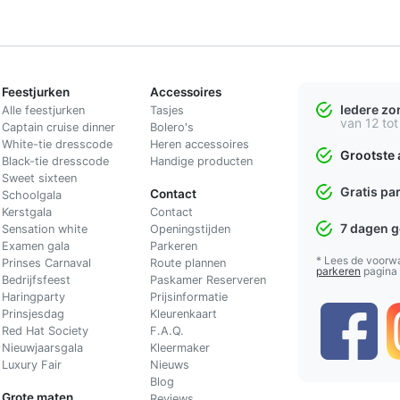
Feestjurken
Accessoires
Iedere z
Alle feestjurken
Tasjes
van 12 tot
Captain cruise dinner
Bolero's
White-tie dresscode
Heren accessoires
Grootste 
Black-tie dresscode
Handige producten
Sweet sixteen
Gratis pa
Contact
Schoolgala
Kerstgala
C
ontact
7 dagen 
Sensation white
Openingstijden
Examen gala
Parkeren
* Lees de voorw
Prinses Carnaval
Route plannen
parkeren
pagina
Bedrijfsfeest
Paskamer Reserveren
Haringparty
Prijsinformatie
Prinsjesdag
Kleurenkaart
Red Hat Society
F.A.Q.
Nieuwjaarsgala
Kleermaker
Luxury Fair
Nieuws
Blog
Grote maten
Reviews