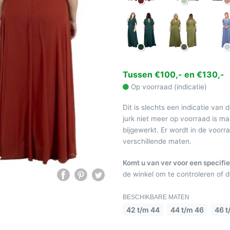
Tussen €100,- en €130,-
Op voorraad (indicatie)
Dit is slechts een indicatie van 
jurk niet meer op voorraad is 
bijgewerkt. Er wordt in de voor
verschillende maten.
Komt u van ver voor een specifie
de winkel om te controleren of de
BESCHIKBARE MATEN
42 t/m 44
44 t/m 46
46 t