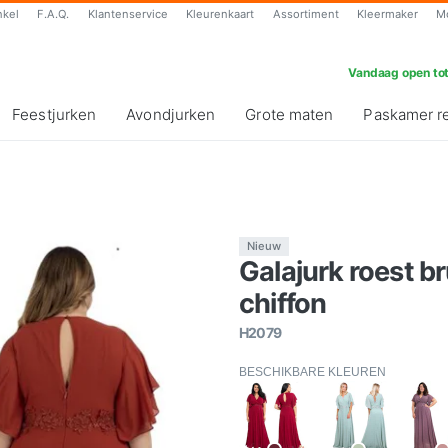
nkel
F.A.Q.
Klantenservice
Kleurenkaart
Assortiment
Kleermaker
M
Vandaag open tot
Feestjurken
Avondjurken
Grote maten
Paskamer r
Nieuw
Galajurk roest 
chiffon
H2079
BESCHIKBARE KLEUREN