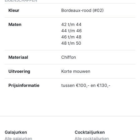
EIGENSCHAPPEN
Kleur
Bordeaux-rood (#02)
Maten
42 t/m 44
44 t/m 46
46 t/m 48
48 t/m 50
Materiaal
Chiffon
Uitvoering
Korte mouwen
Prijsinformatie
tussen €100,- en €130,-
Galajurken
Cocktailjurken
Alle galajurken
Alle cocktailjurken