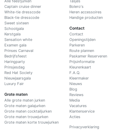
Alle feestjurken
Tasjes
Captain cruise dinner
Bolero's
White-tie dresscode
Heren accessoires
Black-tie dresscode
Handige producten
Sweet sixteen
Contact
Schoolgala
Kerstgala
C
ontact
Sensation white
Openingstijden
Examen gala
Parkeren
Prinses Carnaval
Route plannen
Bedrijfsfeest
Paskamer Reserveren
Haringparty
Prijsinformatie
Prinsjesdag
Kleurenkaart
Red Hat Society
F.A.Q.
Nieuwjaarsgala
Kleermaker
Luxury Fair
Nieuws
Blog
Grote maten
Reviews
Alle grote maten jurken
Media
Grote maten galajurken
Vacatures
Grote maten cocktailjurken
Klantenservice
Grote maten trouwjurken
Acties
Grote maten korte trouwjurken
Privacyverklaring