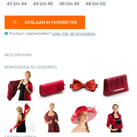
42 t/m 44
44 t/m 46
46 t/m 48
48 t/m 50
OPSLAAN IN FAVORIETEN
Product (na)bestellen?
Lees hier de procedure.
BESCHRIJVING
BIJPASSENDE ACCESSOIRES