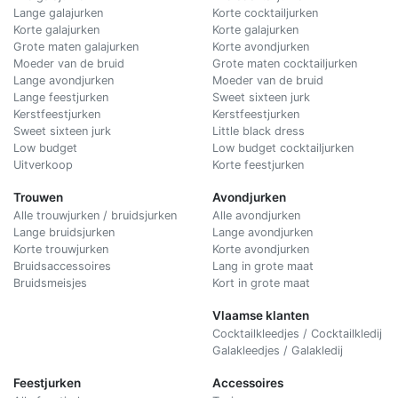
Lange galajurken
Korte cocktailjurken
Korte galajurken
Korte galajurken
Grote maten galajurken
Korte avondjurken
Moeder van de bruid
Grote maten cocktailjurken
Lange avondjurken
Moeder van de bruid
Lange feestjurken
Sweet sixteen jurk
Kerstfeestjurken
Kerstfeestjurken
Sweet sixteen jurk
Little black dress
Low budget
Low budget cocktailjurken
Uitverkoop
Korte feestjurken
Trouwen
Avondjurken
Alle trouwjurken / bruidsjurken
Alle avondjurken
Lange bruidsjurken
Lange avondjurken
Korte trouwjurken
Korte avondjurken
Bruidsaccessoires
Lang in grote maat
Bruidsmeisjes
Kort in grote maat
Vlaamse klanten
Cocktailkleedjes / Cocktailkledij
Galakleedjes / Galakledij
Feestjurken
Accessoires