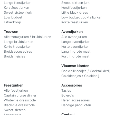
Lange feestjurken
Sweet sixteen jurk
Kerstfeestjurken
Kerstfeestjurken
Sweet sixteen jurk
Little black dress
Low budget
Low budget cocktailjurken
Uitverkoop
Korte feestjurken
Trouwen
Avondjurken
Alle trouwjurken / bruidsjurken
Alle avondjurken
Lange bruidsjurken
Lange avondjurken
Korte trouwjurken
Korte avondjurken
Bruidsaccessoires
Lang in grote maat
Bruidsmeisjes
Kort in grote maat
Vlaamse klanten
Cocktailkleedjes / Cocktailkledij
Galakleedjes / Galakledij
Feestjurken
Accessoires
Alle feestjurken
Tasjes
Captain cruise dinner
Bolero's
White-tie dresscode
Heren accessoires
Black-tie dresscode
Handige producten
Sweet sixteen
Contact
Schoolgala