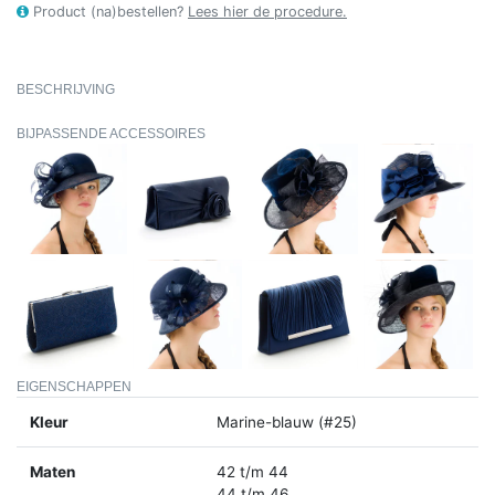
Product (na)bestellen?
Lees hier de procedure.
BESCHRIJVING
BIJPASSENDE ACCESSOIRES
EIGENSCHAPPEN
Kleur
Marine-blauw (#25)
Maten
42 t/m 44
44 t/m 46