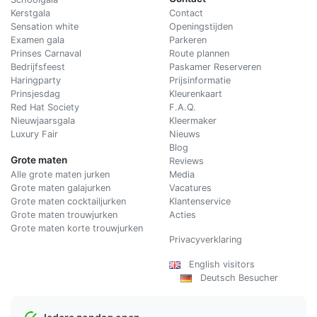
Kerstgala
C
ontact
Sensation white
Openingstijden
Examen gala
Parkeren
Prinses Carnaval
Route plannen
Bedrijfsfeest
Paskamer Reserveren
Haringparty
Prijsinformatie
Prinsjesdag
Kleurenkaart
Red Hat Society
F.A.Q.
Nieuwjaarsgala
Kleermaker
Luxury Fair
Nieuws
Blog
Grote maten
Reviews
Alle grote maten jurken
Media
Grote maten galajurken
Vacatures
Grote maten cocktailjurken
Klantenservice
Grote maten trouwjurken
Acties
Grote maten korte trouwjurken
Privacyverklaring
English visitors
Deutsch Besucher