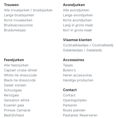
Trouwen
Avondjurken
Alle trouwjurken / bruidsjurken
Alle avondjurken
Lange bruidsjurken
Lange avondjurken
Korte trouwjurken
Korte avondjurken
Bruidsaccessoires
Lang in grote maat
Bruidsmeisjes
Kort in grote maat
Vlaamse klanten
Cocktailkleedjes / Cocktailkledij
Galakleedjes / Galakledij
Feestjurken
Accessoires
Alle feestjurken
Tasjes
Captain cruise dinner
Bolero's
White-tie dresscode
Heren accessoires
Black-tie dresscode
Handige producten
Sweet sixteen
Contact
Schoolgala
Kerstgala
C
ontact
Sensation white
Openingstijden
Examen gala
Parkeren
Prinses Carnaval
Route plannen
Bedrijfsfeest
Paskamer Reserveren