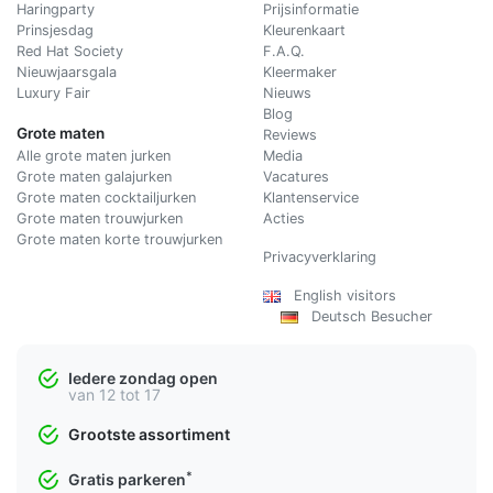
Haringparty
Prijsinformatie
Prinsjesdag
Kleurenkaart
Red Hat Society
F.A.Q.
Nieuwjaarsgala
Kleermaker
Luxury Fair
Nieuws
Blog
Grote maten
Reviews
Alle grote maten jurken
Media
Grote maten galajurken
Vacatures
Grote maten cocktailjurken
Klantenservice
Grote maten trouwjurken
Acties
Grote maten korte trouwjurken
Privacyverklaring
English visitors
Deutsch Besucher
Iedere zondag open
van 12 tot 17
Grootste assortiment
*
Gratis parkeren