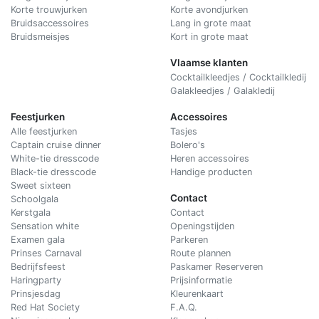
Korte trouwjurken
Korte avondjurken
Bruidsaccessoires
Lang in grote maat
Bruidsmeisjes
Kort in grote maat
Vlaamse klanten
Cocktailkleedjes / Cocktailkledij
Galakleedjes / Galakledij
Feestjurken
Accessoires
Alle feestjurken
Tasjes
Captain cruise dinner
Bolero's
White-tie dresscode
Heren accessoires
Black-tie dresscode
Handige producten
Sweet sixteen
Contact
Schoolgala
Kerstgala
C
ontact
Sensation white
Openingstijden
Examen gala
Parkeren
Prinses Carnaval
Route plannen
Bedrijfsfeest
Paskamer Reserveren
Haringparty
Prijsinformatie
Prinsjesdag
Kleurenkaart
Red Hat Society
F.A.Q.