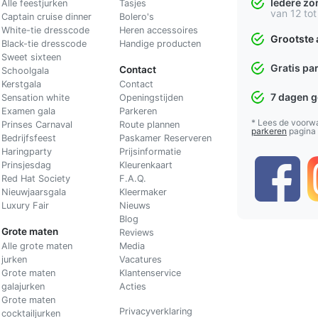
Iedere z
Alle feestjurken
Tasjes
van 12 tot
Captain cruise dinner
Bolero's
White-tie dresscode
Heren accessoires
Grootste 
Black-tie dresscode
Handige producten
Sweet sixteen
Gratis pa
Contact
Schoolgala
Kerstgala
C
ontact
7 dagen 
Sensation white
Openingstijden
Examen gala
Parkeren
* Lees de voorw
Prinses Carnaval
Route plannen
parkeren
pagina
Bedrijfsfeest
Paskamer Reserveren
Haringparty
Prijsinformatie
Prinsjesdag
Kleurenkaart
Red Hat Society
F.A.Q.
Nieuwjaarsgala
Kleermaker
Luxury Fair
Nieuws
Blog
Grote maten
Reviews
Alle grote maten
Media
jurken
Vacatures
Grote maten
Klantenservice
galajurken
Acties
Grote maten
Privacyverklaring
cocktailjurken