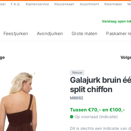
nkel
F.A.Q.
Klantenservice
Kleurenkaart
Assortiment
Kleermaker
M
Vandaag open tot
Feestjurken
Avondjurken
Grote maten
Paskamer r
ge
Volg
Nieuw
Galajurk bruin 
split chiffon
M8962
Tussen €70,- en €100,-
Op voorraad (indicatie)
Dit is slechts een indicatie van 