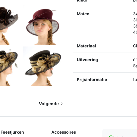
Kleur
B
Maten
3
3
3
4
Materiaal
C
Uitvoering
é
Sp
Prijsinformatie
t
Volgende
Feestjurken
Accessoires