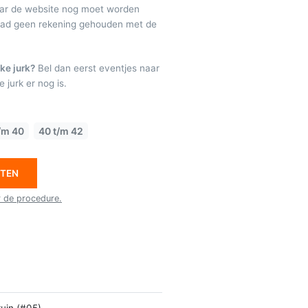
maar de website nog moet worden
raad geen rekening gehouden met de
ke jurk?
Bel dan eerst eventjes naar
 jurk er nog is.
/m 40
40 t/m 42
ETEN
r de procedure.