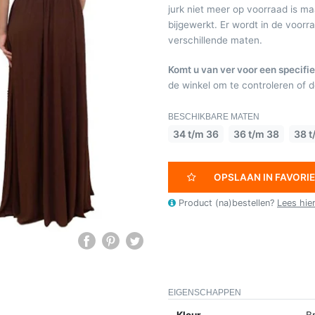
jurk niet meer op voorraad is 
bijgewerkt. Er wordt in de voor
verschillende maten.
Komt u van ver voor een specifie
de winkel om te controleren of de
BESCHIKBARE MATEN
34 t/m 36
36 t/m 38
38 t
OPSLAAN IN FAVORI
Product (na)bestellen?
Lees hie
EIGENSCHAPPEN