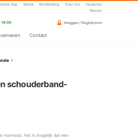
obiele App
Media
Rondleiding
Over ons
Vacatures
Nieuws
 18:00
Inloggen / Registreren
eserveren
Contact
ende
één schouderband-
de voorraad. Het is mogelijk dat een