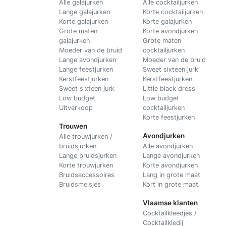
Alle galajurken
Alle cocktailjurken
Lange galajurken
Korte cocktailjurken
Korte galajurken
Korte galajurken
Grote maten
Korte avondjurken
galajurken
Grote maten
Moeder van de bruid
cocktailjurken
Lange avondjurken
Moeder van de bruid
Lange feestjurken
Sweet sixteen jurk
Kerstfeestjurken
Kerstfeestjurken
Sweet sixteen jurk
Little black dress
Low budget
Low budget
Uitverkoop
cocktailjurken
Korte feestjurken
Trouwen
Avondjurken
Alle trouwjurken /
bruidsjurken
Alle avondjurken
Lange bruidsjurken
Lange avondjurken
Korte trouwjurken
Korte avondjurken
Bruidsaccessoires
Lang in grote maat
Bruidsmeisjes
Kort in grote maat
Vlaamse klanten
Cocktailkleedjes /
Cocktailkledij