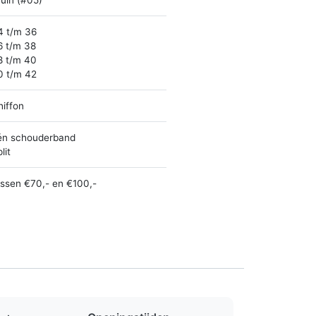
ruin (#05)
4 t/m 36
6 t/m 38
8 t/m 40
0 t/m 42
hiffon
én schouderband
lit
ussen €70,- en €100,-