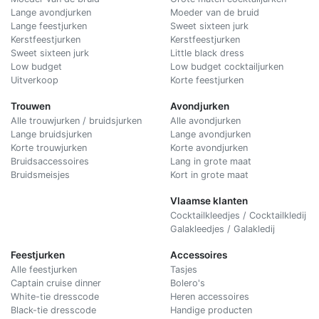
Lange avondjurken
Moeder van de bruid
Lange feestjurken
Sweet sixteen jurk
Kerstfeestjurken
Kerstfeestjurken
Sweet sixteen jurk
Little black dress
Low budget
Low budget cocktailjurken
Uitverkoop
Korte feestjurken
Trouwen
Avondjurken
Alle trouwjurken / bruidsjurken
Alle avondjurken
Lange bruidsjurken
Lange avondjurken
Korte trouwjurken
Korte avondjurken
Bruidsaccessoires
Lang in grote maat
Bruidsmeisjes
Kort in grote maat
Vlaamse klanten
Cocktailkleedjes / Cocktailkledij
Galakleedjes / Galakledij
Feestjurken
Accessoires
Alle feestjurken
Tasjes
Captain cruise dinner
Bolero's
White-tie dresscode
Heren accessoires
Black-tie dresscode
Handige producten