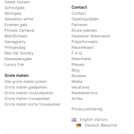
Sweet sixteen
Contact
Schoolgala
Kerstgala
C
ontact
Sensation white
Openingstijden
Examen gala
Parkeren
Prinses Carnaval
Route plannen
Bedrijfsfeest
Paskamer Reserveren
Haringparty
Prijsinformatie
Prinsjesdag
Kleurenkaart
Red Hat Society
F.A.Q.
Nieuwjaarsgala
Kleermaker
Luxury Fair
Nieuws
Blog
Grote maten
Reviews
Alle grote maten jurken
Media
Grote maten galajurken
Vacatures
Grote maten cocktailjurken
Klantenservice
Grote maten trouwjurken
Acties
Grote maten korte trouwjurken
Privacyverklaring
English visitors
Deutsch Besucher