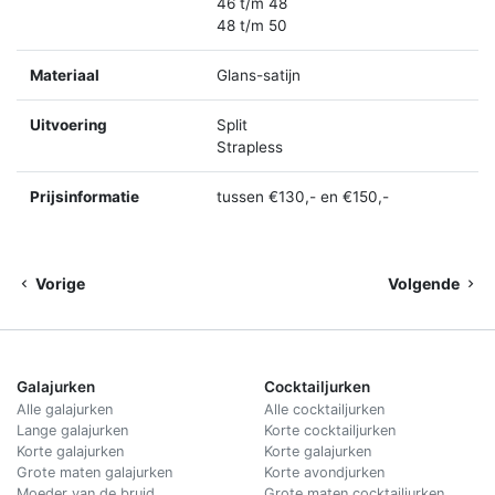
46 t/m 48
48 t/m 50
Materiaal
Glans-satijn
Uitvoering
Split
Strapless
Prijsinformatie
tussen €130,- en €150,-
Vorige
Volgende
Galajurken
Cocktailjurken
Alle galajurken
Alle cocktailjurken
Lange galajurken
Korte cocktailjurken
Korte galajurken
Korte galajurken
Grote maten galajurken
Korte avondjurken
Moeder van de bruid
Grote maten cocktailjurken