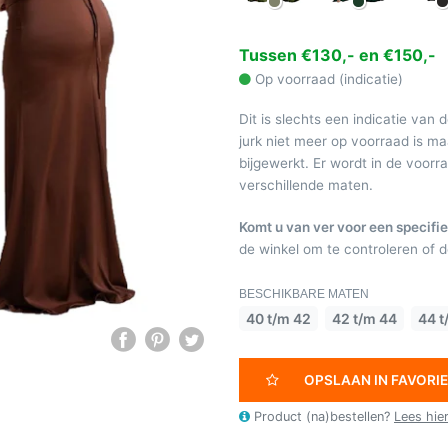
Tussen €130,- en €150,-
Op voorraad (indicatie)
Dit is slechts een indicatie van 
jurk niet meer op voorraad is 
bijgewerkt. Er wordt in de voor
verschillende maten.
Komt u van ver voor een specifie
de winkel om te controleren of de
BESCHIKBARE MATEN
40 t/m 42
42 t/m 44
44 t
OPSLAAN IN FAVORI
Product (na)bestellen?
Lees hie