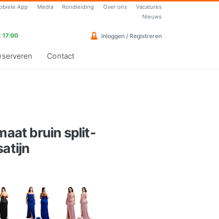
obiele App
Media
Rondleiding
Over ons
Vacatures
Nieuws
 17:00
Inloggen / Registreren
eserveren
Contact
maat bruin split-
atijn