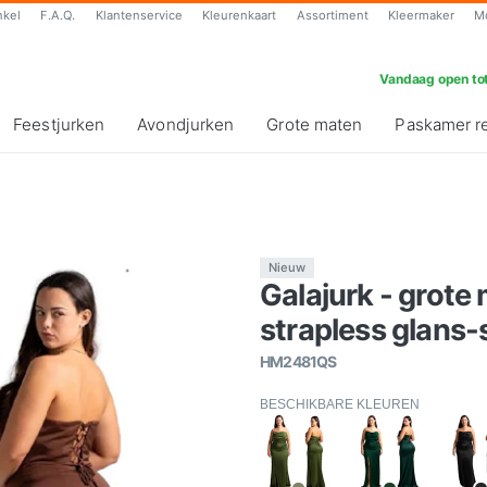
nkel
F.A.Q.
Klantenservice
Kleurenkaart
Assortiment
Kleermaker
M
Vandaag open tot
Feestjurken
Avondjurken
Grote maten
Paskamer r
Nieuw
Galajurk - grote 
strapless glans-s
HM2481QS
BESCHIKBARE KLEUREN