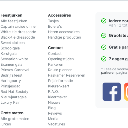
Feestjurken
Accessoires
Iedere z
Alle feestjurken
Tasjes
van 12 tot
Captain cruise dinner
Bolero's
White-tie dresscode
Heren accessoires
Grootste 
Black-tie dresscode
Handige producten
Sweet sixteen
Gratis pa
Contact
Schoolgala
Kerstgala
C
ontact
7 dagen 
Sensation white
Openingstijden
Examen gala
Parkeren
* Lees de voorw
Prinses Carnaval
Route plannen
parkeren
pagina
Bedrijfsfeest
Paskamer Reserveren
Haringparty
Prijsinformatie
Prinsjesdag
Kleurenkaart
Red Hat Society
F.A.Q.
Nieuwjaarsgala
Kleermaker
Luxury Fair
Nieuws
Blog
Grote maten
Reviews
Alle grote maten
Media
jurken
Vacatures