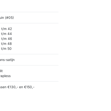
uin (#05)
 t/m 42
 t/m 44
 t/m 46
 t/m 48
 t/m 50
ans-satijn
it
rapless
ssen €130,- en €150,-