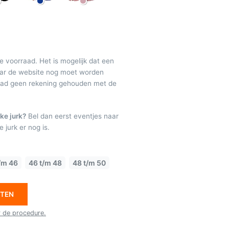
de voorraad. Het is mogelijk dat een
maar de website nog moet worden
raad geen rekening gehouden met de
ke jurk?
Bel dan eerst eventjes naar
 jurk er nog is.
/m 46
46 t/m 48
48 t/m 50
ETEN
r de procedure.