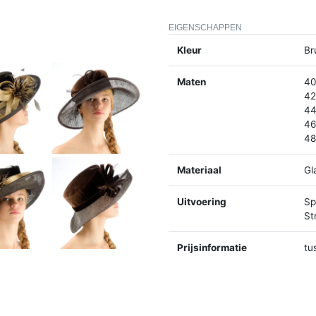
EIGENSCHAPPEN
Kleur
Br
Maten
40
42
44
46
48
Materiaal
Gl
Uitvoering
Spl
St
Prijsinformatie
tu