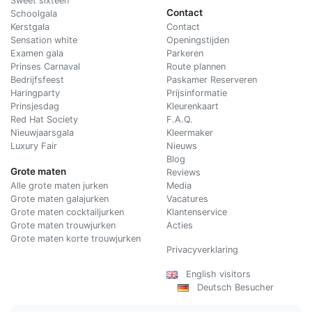
Sweet sixteen
Contact
Schoolgala
Kerstgala
C
ontact
Sensation white
Openingstijden
Examen gala
Parkeren
Prinses Carnaval
Route plannen
Bedrijfsfeest
Paskamer Reserveren
Haringparty
Prijsinformatie
Prinsjesdag
Kleurenkaart
Red Hat Society
F.A.Q.
Nieuwjaarsgala
Kleermaker
Luxury Fair
Nieuws
Blog
Grote maten
Reviews
Alle grote maten jurken
Media
Grote maten galajurken
Vacatures
Grote maten cocktailjurken
Klantenservice
Grote maten trouwjurken
Acties
Grote maten korte trouwjurken
Privacyverklaring
English visitors
Deutsch Besucher