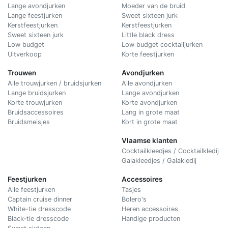
Lange avondjurken
Moeder van de bruid
Lange feestjurken
Sweet sixteen jurk
Kerstfeestjurken
Kerstfeestjurken
Sweet sixteen jurk
Little black dress
Low budget
Low budget cocktailjurken
Uitverkoop
Korte feestjurken
Trouwen
Avondjurken
Alle trouwjurken / bruidsjurken
Alle avondjurken
Lange bruidsjurken
Lange avondjurken
Korte trouwjurken
Korte avondjurken
Bruidsaccessoires
Lang in grote maat
Bruidsmeisjes
Kort in grote maat
Vlaamse klanten
Cocktailkleedjes / Cocktailkledij
Galakleedjes / Galakledij
Feestjurken
Accessoires
Alle feestjurken
Tasjes
Captain cruise dinner
Bolero's
White-tie dresscode
Heren accessoires
Black-tie dresscode
Handige producten