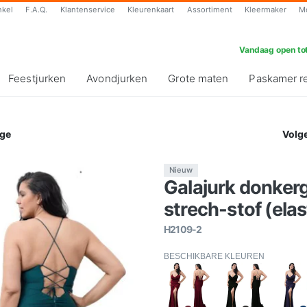
nkel
F.A.Q.
Klantenservice
Kleurenkaart
Assortiment
Kleermaker
M
Vandaag open tot
Feestjurken
Avondjurken
Grote maten
Paskamer r
ge
Volg
Nieuw
Galajurk donkerg
strech-stof (elas
H2109-2
BESCHIKBARE KLEUREN