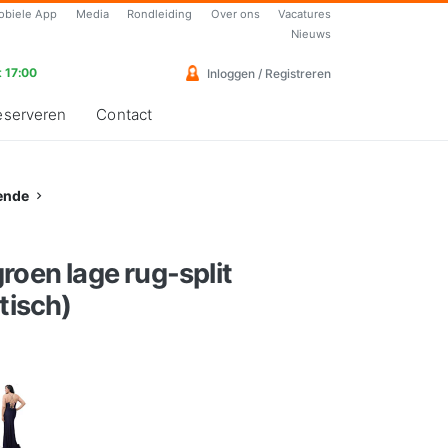
obiele App
Media
Rondleiding
Over ons
Vacatures
Nieuws
 17:00
Inloggen / Registreren
eserveren
Contact
ende
roen lage rug-split
tisch)