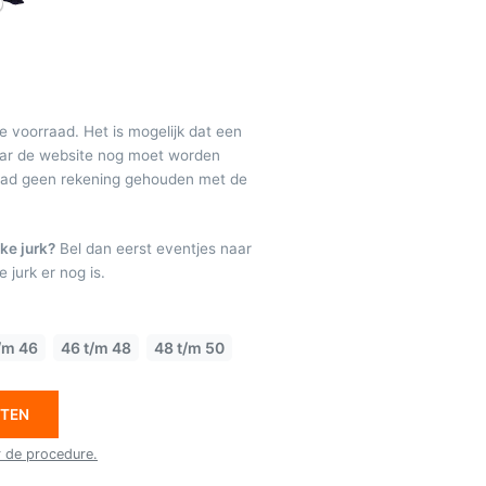
de voorraad. Het is mogelijk dat een
maar de website nog moet worden
raad geen rekening gehouden met de
ke jurk?
Bel dan eerst eventjes naar
 jurk er nog is.
/m 46
46 t/m 48
48 t/m 50
ETEN
r de procedure.