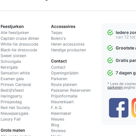
Feestjurken
Accessoires
Iedere z
Alle feestjurken
Tasjes
van 12 tot
Captain cruise dinner
Bolero's
White-tie dresscode
Heren accessoires
Grootste 
Black-tie dresscode
Handige producten
Sweet sixteen
Gratis pa
Contact
Schoolgala
Kerstgala
C
ontact
7 dagen 
Sensation white
Openingstijden
Examen gala
Parkeren
* Lees de voorw
Prinses Carnaval
Route plannen
parkeren
pagina
Bedrijfsfeest
Paskamer Reserveren
Haringparty
Prijsinformatie
Prinsjesdag
Kleurenkaart
Red Hat Society
F.A.Q.
Nieuwjaarsgala
Kleermaker
Luxury Fair
Nieuws
Blog
Grote maten
Reviews