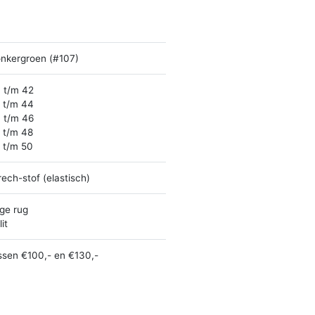
nkergroen (#107)
 t/m 42
 t/m 44
 t/m 46
 t/m 48
 t/m 50
rech-stof (elastisch)
ge rug
it
ssen €100,- en €130,-