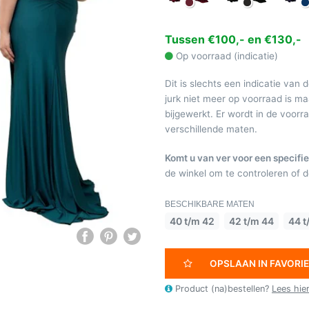
Tussen €100,- en €130,-
Op voorraad (indicatie)
Dit is slechts een indicatie van 
jurk niet meer op voorraad is 
bijgewerkt. Er wordt in de voor
verschillende maten.
Komt u van ver voor een specifie
de winkel om te controleren of de
BESCHIKBARE MATEN
40 t/m 42
42 t/m 44
44 t
OPSLAAN IN FAVORI
Product (na)bestellen?
Lees hie