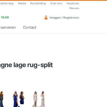
obiele App
Media
Rondleiding
Over ons
Vacatures
Nieuws
 18:00
Inloggen / Registreren
eserveren
Contact
ne lage rug-split