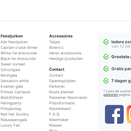
Feestjurken
Accessoires
Iedere z
Alle feestjurken
Tasjes
van 12 tot
Captain cruise dinner
Bolero's
White-tie dresscode
Heren accessoires
Grootste 
Black-tie dresscode
Handige producten
Sweet sixteen
Gratis pa
Contact
Schoolgala
Kerstgala
C
ontact
7 dagen 
Sensation white
Openingstijden
Examen gala
Parkeren
* Lees de voorw
Prinses Carnaval
Route plannen
parkeren
pagina
Bedrijfsfeest
Paskamer Reserveren
Haringparty
Prijsinformatie
Prinsjesdag
Kleurenkaart
Red Hat Society
F.A.Q.
Nieuwjaarsgala
Kleermaker
Luxury Fair
Nieuws
Blog