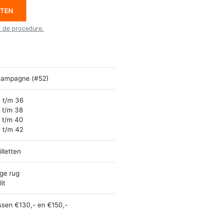
ETEN
r de procedure.
ampagne (#52)
 t/m 36
 t/m 38
 t/m 40
 t/m 42
illetten
ge rug
it
ssen €130,- en €150,-