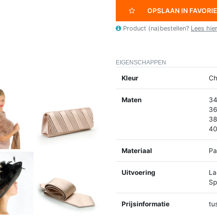
OPSLAAN IN FAVORI
Product (na)bestellen?
Lees hie
EIGENSCHAPPEN
Kleur
Ch
Maten
34
36
38
40
Materiaal
Pa
Uitvoering
La
Spl
Prijsinformatie
tu