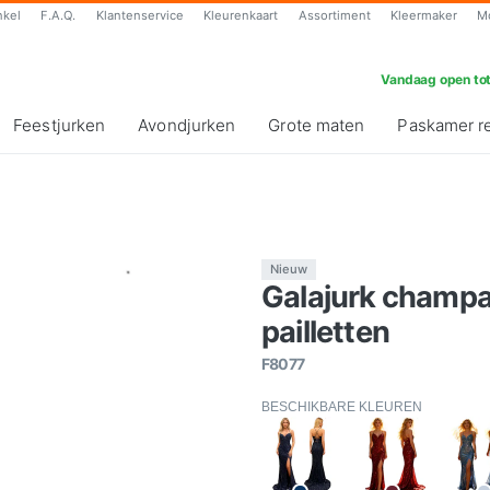
nkel
F.A.Q.
Klantenservice
Kleurenkaart
Assortiment
Kleermaker
M
Vandaag open tot
Feestjurken
Avondjurken
Grote maten
Paskamer r
Nieuw
Galajurk champag
pailletten
F8077
BESCHIKBARE KLEUREN