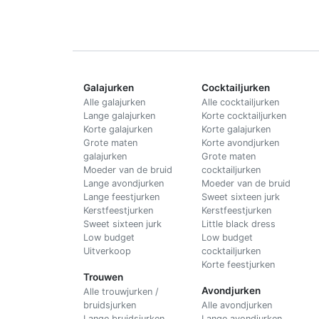
Galajurken
Cocktailjurken
Alle galajurken
Alle cocktailjurken
Lange galajurken
Korte cocktailjurken
Korte galajurken
Korte galajurken
Grote maten
Korte avondjurken
galajurken
Grote maten
Moeder van de bruid
cocktailjurken
Lange avondjurken
Moeder van de bruid
Lange feestjurken
Sweet sixteen jurk
Kerstfeestjurken
Kerstfeestjurken
Sweet sixteen jurk
Little black dress
Low budget
Low budget
Uitverkoop
cocktailjurken
Korte feestjurken
Trouwen
Avondjurken
Alle trouwjurken /
bruidsjurken
Alle avondjurken
Lange bruidsjurken
Lange avondjurken