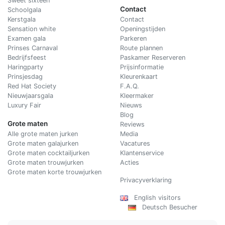
Sweet sixteen
Contact
Schoolgala
Kerstgala
C
ontact
Sensation white
Openingstijden
Examen gala
Parkeren
Prinses Carnaval
Route plannen
Bedrijfsfeest
Paskamer Reserveren
Haringparty
Prijsinformatie
Prinsjesdag
Kleurenkaart
Red Hat Society
F.A.Q.
Nieuwjaarsgala
Kleermaker
Luxury Fair
Nieuws
Blog
Grote maten
Reviews
Alle grote maten jurken
Media
Grote maten galajurken
Vacatures
Grote maten cocktailjurken
Klantenservice
Grote maten trouwjurken
Acties
Grote maten korte trouwjurken
Privacyverklaring
English visitors
Deutsch Besucher