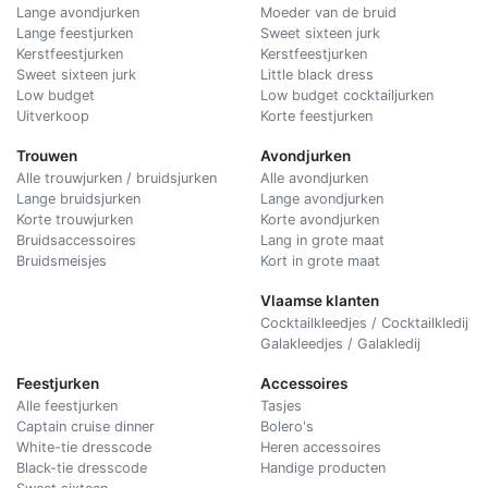
Lange avondjurken
Moeder van de bruid
Lange feestjurken
Sweet sixteen jurk
Kerstfeestjurken
Kerstfeestjurken
Sweet sixteen jurk
Little black dress
Low budget
Low budget cocktailjurken
Uitverkoop
Korte feestjurken
Trouwen
Avondjurken
Alle trouwjurken / bruidsjurken
Alle avondjurken
Lange bruidsjurken
Lange avondjurken
Korte trouwjurken
Korte avondjurken
Bruidsaccessoires
Lang in grote maat
Bruidsmeisjes
Kort in grote maat
Vlaamse klanten
Cocktailkleedjes / Cocktailkledij
Galakleedjes / Galakledij
Feestjurken
Accessoires
Alle feestjurken
Tasjes
Captain cruise dinner
Bolero's
White-tie dresscode
Heren accessoires
Black-tie dresscode
Handige producten