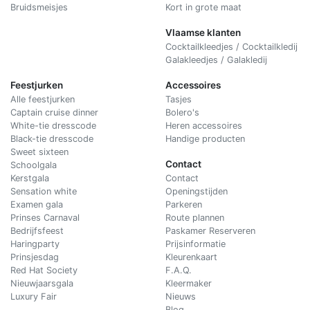
Bruidsmeisjes
Kort in grote maat
Vlaamse klanten
Cocktailkleedjes / Cocktailkledij
Galakleedjes / Galakledij
Feestjurken
Accessoires
Alle feestjurken
Tasjes
Captain cruise dinner
Bolero's
White-tie dresscode
Heren accessoires
Black-tie dresscode
Handige producten
Sweet sixteen
Contact
Schoolgala
Kerstgala
C
ontact
Sensation white
Openingstijden
Examen gala
Parkeren
Prinses Carnaval
Route plannen
Bedrijfsfeest
Paskamer Reserveren
Haringparty
Prijsinformatie
Prinsjesdag
Kleurenkaart
Red Hat Society
F.A.Q.
Nieuwjaarsgala
Kleermaker
Luxury Fair
Nieuws
Blog