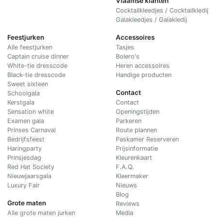
Vlaamse klanten
Cocktailkleedjes / Cocktailkledij
Galakleedjes / Galakledij
Feestjurken
Accessoires
Alle feestjurken
Tasjes
Captain cruise dinner
Bolero's
White-tie dresscode
Heren accessoires
Black-tie dresscode
Handige producten
Sweet sixteen
Contact
Schoolgala
Kerstgala
C
ontact
Sensation white
Openingstijden
Examen gala
Parkeren
Prinses Carnaval
Route plannen
Bedrijfsfeest
Paskamer Reserveren
Haringparty
Prijsinformatie
Prinsjesdag
Kleurenkaart
Red Hat Society
F.A.Q.
Nieuwjaarsgala
Kleermaker
Luxury Fair
Nieuws
Blog
Grote maten
Reviews
Alle grote maten jurken
Media