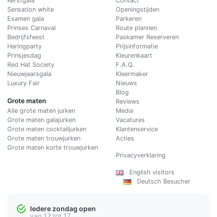
Kerstgala
C
ontact
Sensation white
Openingstijden
Examen gala
Parkeren
Prinses Carnaval
Route plannen
Bedrijfsfeest
Paskamer Reserveren
Haringparty
Prijsinformatie
Prinsjesdag
Kleurenkaart
Red Hat Society
F.A.Q.
Nieuwjaarsgala
Kleermaker
Luxury Fair
Nieuws
Blog
Grote maten
Reviews
Alle grote maten jurken
Media
Grote maten galajurken
Vacatures
Grote maten cocktailjurken
Klantenservice
Grote maten trouwjurken
Acties
Grote maten korte trouwjurken
Privacyverklaring
English visitors
Deutsch Besucher
Iedere zondag open
van 12 tot 17