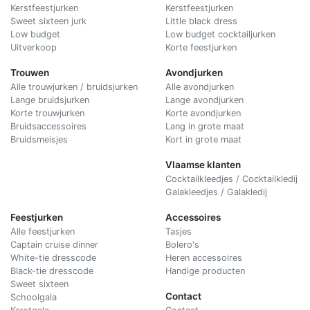
Kerstfeestjurken
Kerstfeestjurken
Sweet sixteen jurk
Little black dress
Low budget
Low budget cocktailjurken
Uitverkoop
Korte feestjurken
Trouwen
Avondjurken
Alle trouwjurken / bruidsjurken
Alle avondjurken
Lange bruidsjurken
Lange avondjurken
Korte trouwjurken
Korte avondjurken
Bruidsaccessoires
Lang in grote maat
Bruidsmeisjes
Kort in grote maat
Vlaamse klanten
Cocktailkleedjes / Cocktailkledij
Galakleedjes / Galakledij
Feestjurken
Accessoires
Alle feestjurken
Tasjes
Captain cruise dinner
Bolero's
White-tie dresscode
Heren accessoires
Black-tie dresscode
Handige producten
Sweet sixteen
Contact
Schoolgala