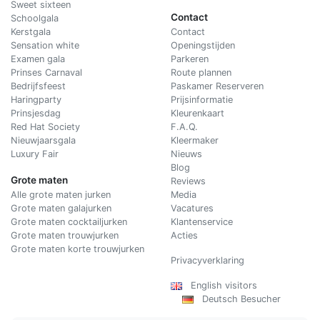
Sweet sixteen
Contact
Schoolgala
Kerstgala
C
ontact
Sensation white
Openingstijden
Examen gala
Parkeren
Prinses Carnaval
Route plannen
Bedrijfsfeest
Paskamer Reserveren
Haringparty
Prijsinformatie
Prinsjesdag
Kleurenkaart
Red Hat Society
F.A.Q.
Nieuwjaarsgala
Kleermaker
Luxury Fair
Nieuws
Blog
Grote maten
Reviews
Alle grote maten jurken
Media
Grote maten galajurken
Vacatures
Grote maten cocktailjurken
Klantenservice
Grote maten trouwjurken
Acties
Grote maten korte trouwjurken
Privacyverklaring
English visitors
Deutsch Besucher