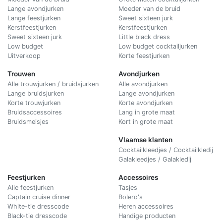
Lange avondjurken
Moeder van de bruid
Lange feestjurken
Sweet sixteen jurk
Kerstfeestjurken
Kerstfeestjurken
Sweet sixteen jurk
Little black dress
Low budget
Low budget cocktailjurken
Uitverkoop
Korte feestjurken
Trouwen
Avondjurken
Alle trouwjurken / bruidsjurken
Alle avondjurken
Lange bruidsjurken
Lange avondjurken
Korte trouwjurken
Korte avondjurken
Bruidsaccessoires
Lang in grote maat
Bruidsmeisjes
Kort in grote maat
Vlaamse klanten
Cocktailkleedjes / Cocktailkledij
Galakleedjes / Galakledij
Feestjurken
Accessoires
Alle feestjurken
Tasjes
Captain cruise dinner
Bolero's
White-tie dresscode
Heren accessoires
Black-tie dresscode
Handige producten