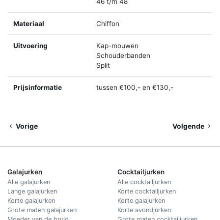
46 t/m 48
Materiaal
Chiffon
Uitvoering
Kap-mouwen
Schouderbanden
Split
Prijsinformatie
tussen €100,- en €130,-
Vorige
Volgende
Galajurken
Cocktailjurken
Alle galajurken
Alle cocktailjurken
Lange galajurken
Korte cocktailjurken
Korte galajurken
Korte galajurken
Grote maten galajurken
Korte avondjurken
Moeder van de bruid
Grote maten cocktailjurken