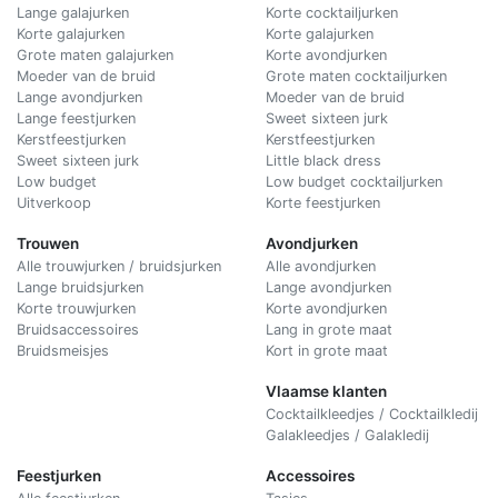
Lange galajurken
Korte cocktailjurken
Korte galajurken
Korte galajurken
Grote maten galajurken
Korte avondjurken
Moeder van de bruid
Grote maten cocktailjurken
Lange avondjurken
Moeder van de bruid
Lange feestjurken
Sweet sixteen jurk
Kerstfeestjurken
Kerstfeestjurken
Sweet sixteen jurk
Little black dress
Low budget
Low budget cocktailjurken
Uitverkoop
Korte feestjurken
Trouwen
Avondjurken
Alle trouwjurken / bruidsjurken
Alle avondjurken
Lange bruidsjurken
Lange avondjurken
Korte trouwjurken
Korte avondjurken
Bruidsaccessoires
Lang in grote maat
Bruidsmeisjes
Kort in grote maat
Vlaamse klanten
Cocktailkleedjes / Cocktailkledij
Galakleedjes / Galakledij
Feestjurken
Accessoires