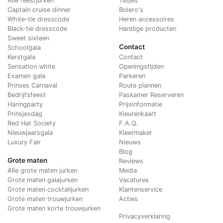
Alle feestjurken
Tasjes
Captain cruise dinner
Bolero's
White-tie dresscode
Heren accessoires
Black-tie dresscode
Handige producten
Sweet sixteen
Contact
Schoolgala
Kerstgala
C
ontact
Sensation white
Openingstijden
Examen gala
Parkeren
Prinses Carnaval
Route plannen
Bedrijfsfeest
Paskamer Reserveren
Haringparty
Prijsinformatie
Prinsjesdag
Kleurenkaart
Red Hat Society
F.A.Q.
Nieuwjaarsgala
Kleermaker
Luxury Fair
Nieuws
Blog
Grote maten
Reviews
Alle grote maten jurken
Media
Grote maten galajurken
Vacatures
Grote maten cocktailjurken
Klantenservice
Grote maten trouwjurken
Acties
Grote maten korte trouwjurken
Privacyverklaring