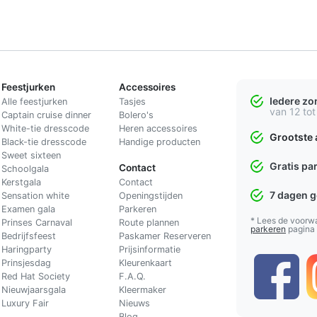
Feestjurken
Accessoires
Iedere z
Alle feestjurken
Tasjes
van 12 tot
Captain cruise dinner
Bolero's
White-tie dresscode
Heren accessoires
Grootste 
Black-tie dresscode
Handige producten
Sweet sixteen
Gratis pa
Contact
Schoolgala
Kerstgala
C
ontact
7 dagen 
Sensation white
Openingstijden
Examen gala
Parkeren
* Lees de voorw
Prinses Carnaval
Route plannen
parkeren
pagina
Bedrijfsfeest
Paskamer Reserveren
Haringparty
Prijsinformatie
Prinsjesdag
Kleurenkaart
Red Hat Society
F.A.Q.
Nieuwjaarsgala
Kleermaker
Luxury Fair
Nieuws
Blog