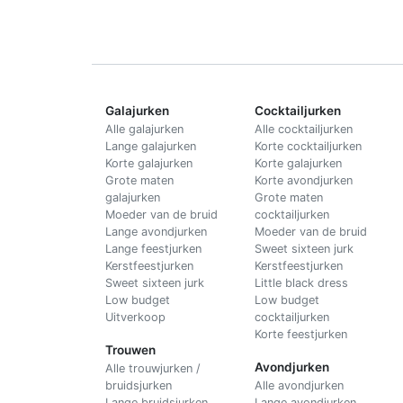
Galajurken
Cocktailjurken
Alle galajurken
Alle cocktailjurken
Lange galajurken
Korte cocktailjurken
Korte galajurken
Korte galajurken
Grote maten
Korte avondjurken
galajurken
Grote maten
Moeder van de bruid
cocktailjurken
Lange avondjurken
Moeder van de bruid
Lange feestjurken
Sweet sixteen jurk
Kerstfeestjurken
Kerstfeestjurken
Sweet sixteen jurk
Little black dress
Low budget
Low budget
Uitverkoop
cocktailjurken
Korte feestjurken
Trouwen
Avondjurken
Alle trouwjurken /
bruidsjurken
Alle avondjurken
Lange bruidsjurken
Lange avondjurken