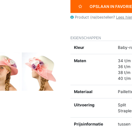
OPSLAAN IN FAVORI
Product (na)bestellen?
Lees hie
EIGENSCHAPPEN
Kleur
Baby-ro
Maten
34 t/m
36 t/m
38 t/m
40 t/m
Materiaal
Paillett
Uitvoering
Split
Straple
Prijsinformatie
tussen 