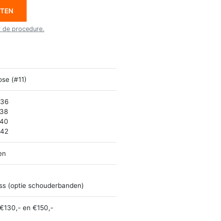
ETEN
r de procedure.
se (#11)
 36
 38
 40
 42
en
ss (optie schouderbanden)
€130,- en €150,-