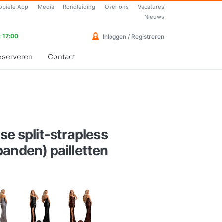
obiele App
Media
Rondleiding
Over ons
Vacatures
Nieuws
 17:00
Inloggen / Registreren
eserveren
Contact
se split-strapless
anden) pailletten