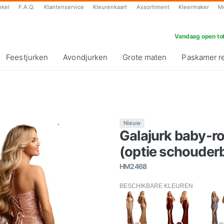
nkel
F.A.Q.
Klantenservice
Kleurenkaart
Assortiment
Kleermaker
M
Vandaag open tot
Feestjurken
Avondjurken
Grote maten
Paskamer r
Nieuw
Galajurk baby-ro
(optie schouderb
HM2468
BESCHIKBARE KLEUREN