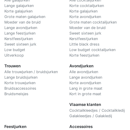
Alle galajurken
Alle cocktailjurken
Lange galajurken
Korte cocktailjurken
Korte galajurken
Korte galajurken
Grote maten galajurken
Korte avondjurken
Moeder van de bruid
Grote maten cocktailjurken
Lange avondjurken
Moeder van de bruid
Lange feestjurken
Sweet sixteen jurk
Kerstfeestjurken
Kerstfeestjurken
Sweet sixteen jurk
Little black dress
Low budget
Low budget cocktailjurken
Uitverkoop
Korte feestjurken
Trouwen
Avondjurken
Alle trouwjurken / bruidsjurken
Alle avondjurken
Lange bruidsjurken
Lange avondjurken
Korte trouwjurken
Korte avondjurken
Bruidsaccessoires
Lang in grote maat
Bruidsmeisjes
Kort in grote maat
Vlaamse klanten
Cocktailkleedjes / Cocktailkledij
Galakleedjes / Galakledij
Feestjurken
Accessoires