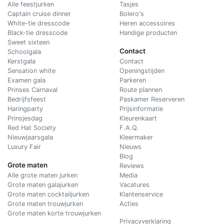
Alle feestjurken
Tasjes
Captain cruise dinner
Bolero's
White-tie dresscode
Heren accessoires
Black-tie dresscode
Handige producten
Sweet sixteen
Contact
Schoolgala
Kerstgala
C
ontact
Sensation white
Openingstijden
Examen gala
Parkeren
Prinses Carnaval
Route plannen
Bedrijfsfeest
Paskamer Reserveren
Haringparty
Prijsinformatie
Prinsjesdag
Kleurenkaart
Red Hat Society
F.A.Q.
Nieuwjaarsgala
Kleermaker
Luxury Fair
Nieuws
Blog
Grote maten
Reviews
Alle grote maten jurken
Media
Grote maten galajurken
Vacatures
Grote maten cocktailjurken
Klantenservice
Grote maten trouwjurken
Acties
Grote maten korte trouwjurken
Privacyverklaring