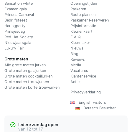
Sensation white
Openingstijden
Examen gala
Parkeren
Prinses Carnaval
Route plannen
Bedrijfsfeest
Paskamer Reserveren
Haringparty
Prijsinformatie
Prinsjesdag
Kleurenkaart
Red Hat Society
F.A.Q.
Nieuwjaarsgala
Kleermaker
Luxury Fair
Nieuws
Blog
Grote maten
Reviews
Alle grote maten jurken
Media
Grote maten galajurken
Vacatures
Grote maten cocktailjurken
Klantenservice
Grote maten trouwjurken
Acties
Grote maten korte trouwjurken
Privacyverklaring
English visitors
Deutsch Besucher
Iedere zondag open
van 12 tot 17