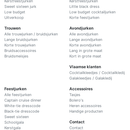
Kerstfeestjurken
Kerstfeestjurken
Sweet sixteen jurk
Little black dress
Low budget
Low budget cocktailjurken
Uitverkoop
Korte feestjurken
Trouwen
Avondjurken
Alle trouwjurken / bruidsjurken
Alle avondjurken
Lange bruidsjurken
Lange avondjurken
Korte trouwjurken
Korte avondjurken
Bruidsaccessoires
Lang in grote maat
Bruidsmeisjes
Kort in grote maat
Vlaamse klanten
Cocktailkleedjes / Cocktailkledij
Galakleedjes / Galakledij
Feestjurken
Accessoires
Alle feestjurken
Tasjes
Captain cruise dinner
Bolero's
White-tie dresscode
Heren accessoires
Black-tie dresscode
Handige producten
Sweet sixteen
Contact
Schoolgala
Kerstgala
C
ontact