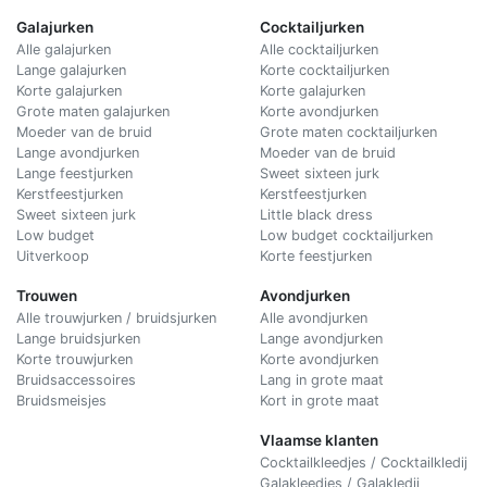
Galajurken
Cocktailjurken
Alle galajurken
Alle cocktailjurken
Lange galajurken
Korte cocktailjurken
Korte galajurken
Korte galajurken
Grote maten galajurken
Korte avondjurken
Moeder van de bruid
Grote maten cocktailjurken
Lange avondjurken
Moeder van de bruid
Lange feestjurken
Sweet sixteen jurk
Kerstfeestjurken
Kerstfeestjurken
Sweet sixteen jurk
Little black dress
Low budget
Low budget cocktailjurken
Uitverkoop
Korte feestjurken
Trouwen
Avondjurken
Alle trouwjurken / bruidsjurken
Alle avondjurken
Lange bruidsjurken
Lange avondjurken
Korte trouwjurken
Korte avondjurken
Bruidsaccessoires
Lang in grote maat
Bruidsmeisjes
Kort in grote maat
Vlaamse klanten
Cocktailkleedjes / Cocktailkledij
Galakleedjes / Galakledij