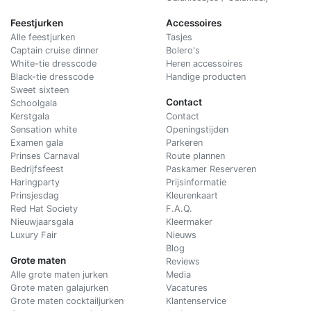
Feestjurken
Accessoires
Alle feestjurken
Tasjes
Captain cruise dinner
Bolero's
White-tie dresscode
Heren accessoires
Black-tie dresscode
Handige producten
Sweet sixteen
Contact
Schoolgala
Kerstgala
C
ontact
Sensation white
Openingstijden
Examen gala
Parkeren
Prinses Carnaval
Route plannen
Bedrijfsfeest
Paskamer Reserveren
Haringparty
Prijsinformatie
Prinsjesdag
Kleurenkaart
Red Hat Society
F.A.Q.
Nieuwjaarsgala
Kleermaker
Luxury Fair
Nieuws
Blog
Grote maten
Reviews
Alle grote maten jurken
Media
Grote maten galajurken
Vacatures
Grote maten cocktailjurken
Klantenservice