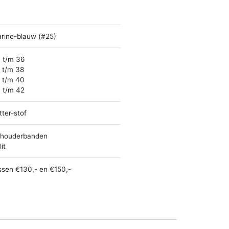
rine-blauw (#25)
 t/m 36
 t/m 38
 t/m 40
 t/m 42
itter-stof
houderbanden
it
ssen €130,- en €150,-