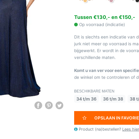
Tussen €130,- en €150,-
Op voorraad (indicatie)
Dit is slechts een indicatie van 
jurk niet meer op voorraad is 
bijgewerkt. Er wordt in de voor
verschillende maten.
Komt u van ver voor een specifie
de winkel om te controleren of de
BESCHIKBARE MATEN
34 t/m 36
36 t/m 38
38 t
OPSLAAN IN FAVORI
Product (na)bestellen?
Lees hie