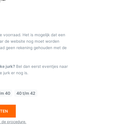
de voorraad. Het is mogelijk dat een
maar de website nog moet worden
raad geen rekening gehouden met de
ke jurk?
Bel dan eerst eventjes naar
 jurk er nog is.
/m 40
40 t/m 42
ETEN
r de procedure.