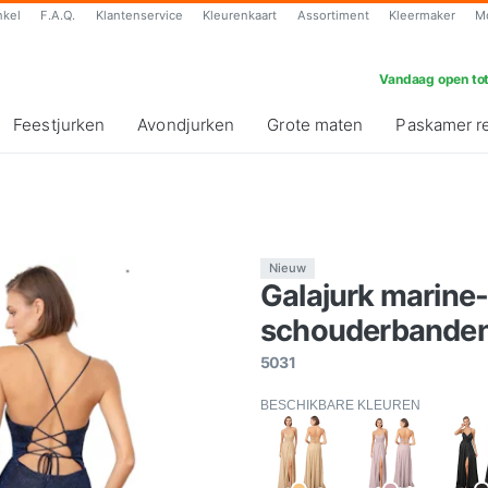
nkel
F.A.Q.
Klantenservice
Kleurenkaart
Assortiment
Kleermaker
M
Vandaag open tot
Feestjurken
Avondjurken
Grote maten
Paskamer r
Nieuw
Galajurk marine
schouderbanden-s
5031
BESCHIKBARE KLEUREN