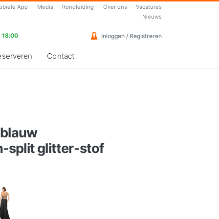
obiele App
Media
Rondleiding
Over ons
Vacatures
Nieuws
 18:00
Inloggen / Registreren
eserveren
Contact
-blauw
plit glitter-stof