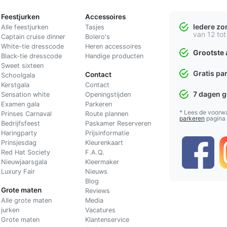
Feestjurken
Accessoires
Iedere z
Alle feestjurken
Tasjes
van 12 tot
Captain cruise dinner
Bolero's
White-tie dresscode
Heren accessoires
Grootste 
Black-tie dresscode
Handige producten
Sweet sixteen
Gratis pa
Contact
Schoolgala
Kerstgala
C
ontact
7 dagen 
Sensation white
Openingstijden
Examen gala
Parkeren
* Lees de voorw
Prinses Carnaval
Route plannen
parkeren
pagina
Bedrijfsfeest
Paskamer Reserveren
Haringparty
Prijsinformatie
Prinsjesdag
Kleurenkaart
Red Hat Society
F.A.Q.
Nieuwjaarsgala
Kleermaker
Luxury Fair
Nieuws
Blog
Grote maten
Reviews
Alle grote maten
Media
jurken
Vacatures
Grote maten
Klantenservice