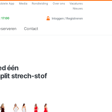
obiele App
Media
Rondleiding
Over ons
Vacatures
Nieuws
 17:00
Inloggen / Registreren
eserveren
Contact
red één
lit strech-stof