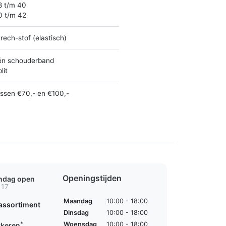
8 t/m 40
0 t/m 42
rech-stof (elastisch)
én schouderband
lit
ussen €70,- en €100,-
Openingstijden
ondag open
 17
Maandag
10:00 - 18:00
assortiment
Dinsdag
10:00 - 18:00
*
Woensdag
10:00 - 18:00
rkeren