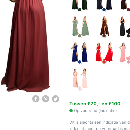
Tussen €70,- en €100,-
Op voorraad (indicatie)
Dit is slechts een indicatie van 
jurk niet meer op voorraad is 