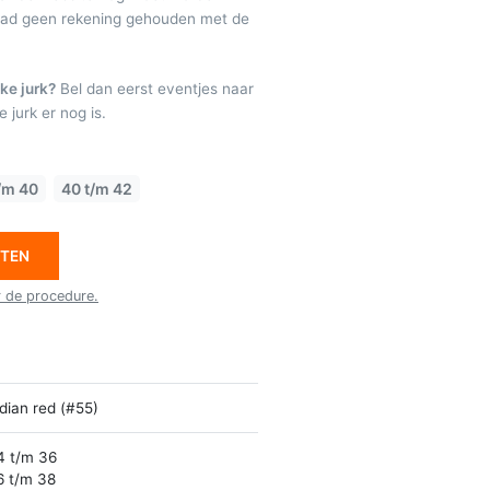
raad geen rekening gehouden met de
ke jurk?
Bel dan eerst eventjes naar
 jurk er nog is.
/m 40
40 t/m 42
ETEN
r de procedure.
dian red (#55)
4 t/m 36
6 t/m 38