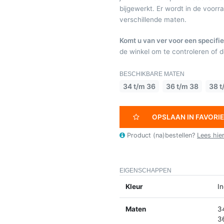
bijgewerkt. Er wordt in de voor
verschillende maten.
Komt u van ver voor een specifie
de winkel om te controleren of de
BESCHIKBARE MATEN
34 t/m 36
36 t/m 38
38 t
OPSLAAN IN FAVORI
Product (na)bestellen?
Lees hie
EIGENSCHAPPEN
Kleur
In
Maten
3
3