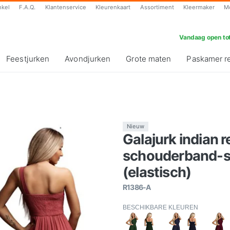
nkel
F.A.Q.
Klantenservice
Kleurenkaart
Assortiment
Kleermaker
M
Vandaag open tot
Feestjurken
Avondjurken
Grote maten
Paskamer r
Nieuw
Galajurk indian 
schouderband-sp
(elastisch)
R1386-A
BESCHIKBARE KLEUREN