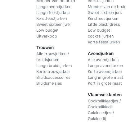
Moeder van de bruid
cocktailjurken
Lange avondjurken
Moeder van de bruid
Lange feestjurken
Sweet sixteen jurk
Kerstfeestjurken
Kerstfeestjurken
Sweet sixteen jurk
Little black dress
Low budget
Low budget
Uitverkoop
cocktailjurken
Korte feestjurken
Trouwen
Avondjurken
Alle trouwjurken /
bruidsjurken
Alle avondjurken
Lange bruidsjurken
Lange avondjurken
Korte trouwjurken
Korte avondjurken
Bruidsaccessoires
Lang in grote maat
Bruidsmeisjes
Kort in grote maat
Vlaamse klanten
Cocktailkleedjes /
Cocktailkledij
Galakleedjes /
Galakledij