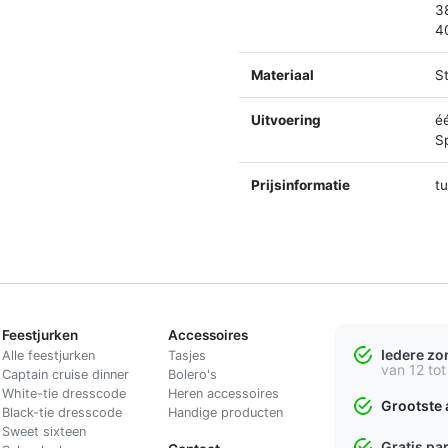
3
4
Materiaal
St
Uitvoering
é
Sp
Prijsinformatie
t
Feestjurken
Accessoires
Iedere z
Alle feestjurken
Tasjes
van 12 tot
Captain cruise dinner
Bolero's
White-tie dresscode
Heren accessoires
Grootste 
Black-tie dresscode
Handige producten
Sweet sixteen
Gratis pa