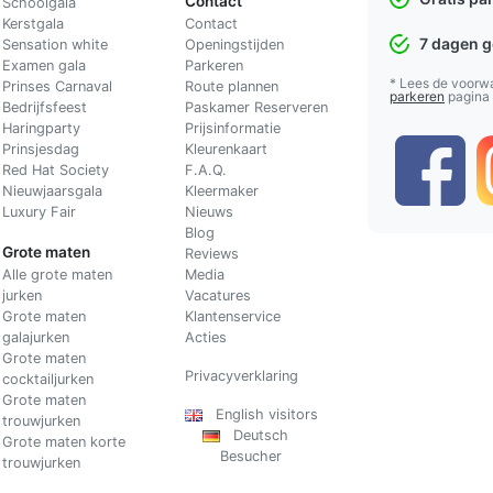
Contact
Schoolgala
Kerstgala
C
ontact
7 dagen 
Sensation white
Openingstijden
Examen gala
Parkeren
* Lees de voorw
Prinses Carnaval
Route plannen
parkeren
pagina
Bedrijfsfeest
Paskamer Reserveren
Haringparty
Prijsinformatie
Prinsjesdag
Kleurenkaart
Red Hat Society
F.A.Q.
Nieuwjaarsgala
Kleermaker
Luxury Fair
Nieuws
Blog
Grote maten
Reviews
Alle grote maten
Media
jurken
Vacatures
Grote maten
Klantenservice
galajurken
Acties
Grote maten
Privacyverklaring
cocktailjurken
Grote maten
English visitors
trouwjurken
Deutsch
Grote maten korte
Besucher
trouwjurken