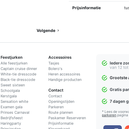
Prijsinformatie
tu
Volgende
Feestjurken
Accessoires
Iedere z
Alle feestjurken
Tasjes
van 12 tot
Captain cruise dinner
Bolero's
White-tie dresscode
Heren accessoires
Grootste 
Black-tie dresscode
Handige producten
Sweet sixteen
Gratis pa
Contact
Schoolgala
Kerstgala
C
ontact
7 dagen 
Sensation white
Openingstijden
Examen gala
Parkeren
* Lees de voorw
Prinses Carnaval
Route plannen
parkeren
pagina
Bedrijfsfeest
Paskamer Reserveren
Haringparty
Prijsinformatie
Prinsjesdag
Kleurenkaart