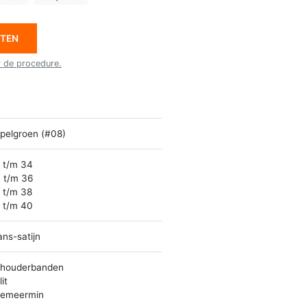
ETEN
r de procedure.
pelgroen (#08)
 t/m 34
 t/m 36
 t/m 38
 t/m 40
ans-satijn
houderbanden
it
emeermin