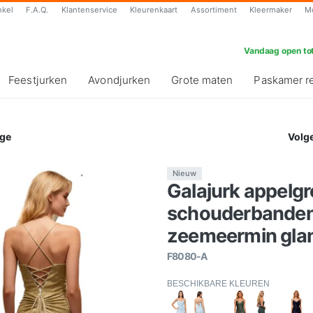
nkel
F.A.Q.
Klantenservice
Kleurenkaart
Assortiment
Kleermaker
M
Vandaag open tot
Feestjurken
Avondjurken
Grote maten
Paskamer r
ge
Volg
Nieuw
Galajurk appelg
schouderbanden-
zeemeermin glan
F8080-A
BESCHIKBARE KLEUREN