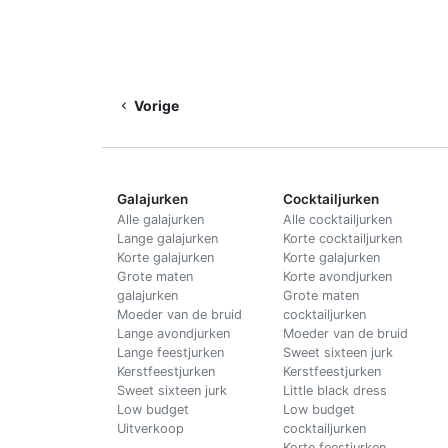
Vorige
Galajurken
Cocktailjurken
Alle galajurken
Alle cocktailjurken
Lange galajurken
Korte cocktailjurken
Korte galajurken
Korte galajurken
Grote maten
Korte avondjurken
galajurken
Grote maten
Moeder van de bruid
cocktailjurken
Lange avondjurken
Moeder van de bruid
Lange feestjurken
Sweet sixteen jurk
Kerstfeestjurken
Kerstfeestjurken
Sweet sixteen jurk
Little black dress
Low budget
Low budget
Uitverkoop
cocktailjurken
Korte feestjurken