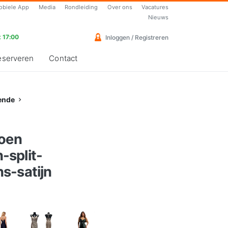
obiele App
Media
Rondleiding
Over ons
Vacatures
Nieuws
 17:00
Inloggen / Registreren
eserveren
Contact
ende
roen
split-
s-satijn