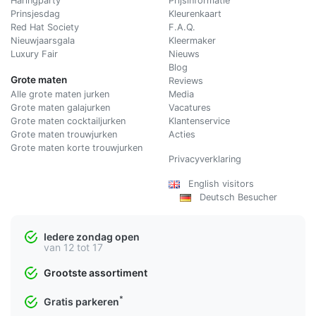
Haringparty
Prijsinformatie
Prinsjesdag
Kleurenkaart
Red Hat Society
F.A.Q.
Nieuwjaarsgala
Kleermaker
Luxury Fair
Nieuws
Blog
Grote maten
Reviews
Alle grote maten jurken
Media
Grote maten galajurken
Vacatures
Grote maten cocktailjurken
Klantenservice
Grote maten trouwjurken
Acties
Grote maten korte trouwjurken
Privacyverklaring
English visitors
Deutsch Besucher
Iedere zondag open
van 12 tot 17
Grootste assortiment
*
Gratis parkeren