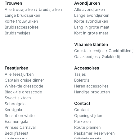
Trouwen
Avondjurken
Alle trouwjurken / bruidsjurken
Alle avondjurken
Lange bruidsjurken
Lange avondjurken
Korte trouwjurken
Korte avondjurken
Bruidsaccessoires
Lang in grote maat
Bruidsmeisjes
Kort in grote maat
Vlaamse klanten
Cocktailkleedjes / Cocktailkledij
Galakleedjes / Galakledij
Feestjurken
Accessoires
Alle feestjurken
Tasjes
Captain cruise dinner
Bolero's
White-tie dresscode
Heren accessoires
Black-tie dresscode
Handige producten
Sweet sixteen
Contact
Schoolgala
Kerstgala
C
ontact
Sensation white
Openingstijden
Examen gala
Parkeren
Prinses Carnaval
Route plannen
Bedrijfsfeest
Paskamer Reserveren