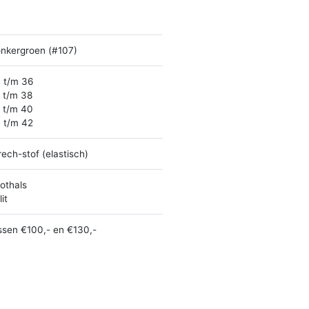
nkergroen (#107)
 t/m 36
 t/m 38
 t/m 40
 t/m 42
rech-stof (elastisch)
othals
it
ssen €100,- en €130,-