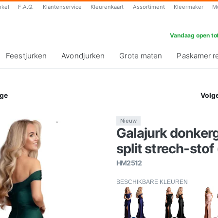
nkel
F.A.Q.
Klantenservice
Kleurenkaart
Assortiment
Kleermaker
M
Vandaag open tot
Feestjurken
Avondjurken
Grote maten
Paskamer r
ge
Volg
Nieuw
Galajurk donker
split strech-stof
HM2512
BESCHIKBARE KLEUREN