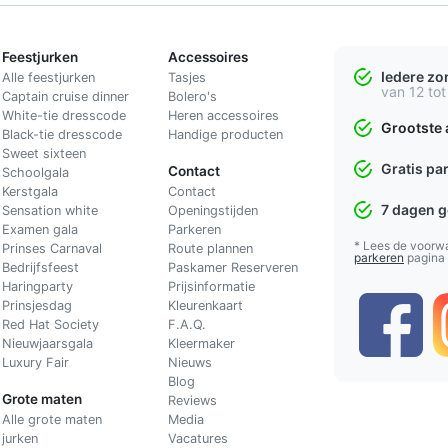
Feestjurken
Accessoires
Iedere z
Alle feestjurken
Tasjes
van 12 tot
Captain cruise dinner
Bolero's
White-tie dresscode
Heren accessoires
Grootste 
Black-tie dresscode
Handige producten
Sweet sixteen
Gratis pa
Contact
Schoolgala
Kerstgala
C
ontact
7 dagen 
Sensation white
Openingstijden
Examen gala
Parkeren
* Lees de voorw
Prinses Carnaval
Route plannen
parkeren
pagina
Bedrijfsfeest
Paskamer Reserveren
Haringparty
Prijsinformatie
Prinsjesdag
Kleurenkaart
Red Hat Society
F.A.Q.
Nieuwjaarsgala
Kleermaker
Luxury Fair
Nieuws
Blog
Grote maten
Reviews
Alle grote maten
Media
jurken
Vacatures