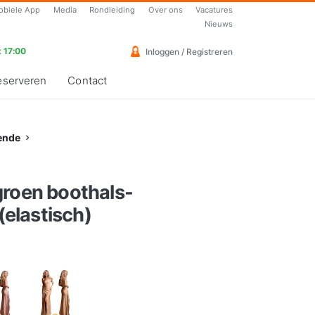
obiele App
Media
Rondleiding
Over ons
Vacatures
Nieuws
 17:00
Inloggen / Registreren
eserveren
Contact
ende
groen boothals-
 (elastisch)