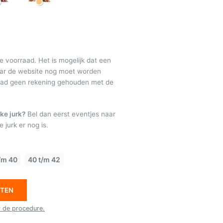
de voorraad. Het is mogelijk dat een
maar de website nog moet worden
raad geen rekening gehouden met de
ke jurk?
Bel dan eerst eventjes naar
 jurk er nog is.
/m 40
40 t/m 42
ETEN
r de procedure.