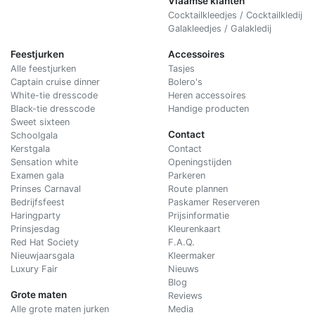
Vlaamse klanten
Cocktailkleedjes / Cocktailkledij
Galakleedjes / Galakledij
Feestjurken
Accessoires
Alle feestjurken
Tasjes
Captain cruise dinner
Bolero's
White-tie dresscode
Heren accessoires
Black-tie dresscode
Handige producten
Sweet sixteen
Contact
Schoolgala
Kerstgala
C
ontact
Sensation white
Openingstijden
Examen gala
Parkeren
Prinses Carnaval
Route plannen
Bedrijfsfeest
Paskamer Reserveren
Haringparty
Prijsinformatie
Prinsjesdag
Kleurenkaart
Red Hat Society
F.A.Q.
Nieuwjaarsgala
Kleermaker
Luxury Fair
Nieuws
Blog
Grote maten
Reviews
Alle grote maten jurken
Media