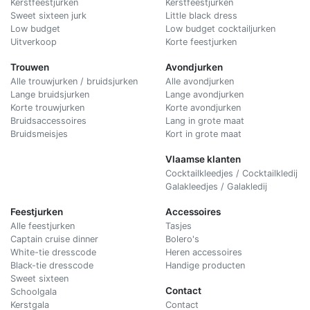
Kerstfeestjurken
Kerstfeestjurken
Sweet sixteen jurk
Little black dress
Low budget
Low budget cocktailjurken
Uitverkoop
Korte feestjurken
Trouwen
Avondjurken
Alle trouwjurken / bruidsjurken
Alle avondjurken
Lange bruidsjurken
Lange avondjurken
Korte trouwjurken
Korte avondjurken
Bruidsaccessoires
Lang in grote maat
Bruidsmeisjes
Kort in grote maat
Vlaamse klanten
Cocktailkleedjes / Cocktailkledij
Galakleedjes / Galakledij
Feestjurken
Accessoires
Alle feestjurken
Tasjes
Captain cruise dinner
Bolero's
White-tie dresscode
Heren accessoires
Black-tie dresscode
Handige producten
Sweet sixteen
Contact
Schoolgala
Kerstgala
C
ontact