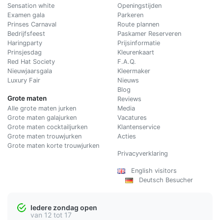
Sensation white
Openingstijden
Examen gala
Parkeren
Prinses Carnaval
Route plannen
Bedrijfsfeest
Paskamer Reserveren
Haringparty
Prijsinformatie
Prinsjesdag
Kleurenkaart
Red Hat Society
F.A.Q.
Nieuwjaarsgala
Kleermaker
Luxury Fair
Nieuws
Blog
Grote maten
Reviews
Alle grote maten jurken
Media
Grote maten galajurken
Vacatures
Grote maten cocktailjurken
Klantenservice
Grote maten trouwjurken
Acties
Grote maten korte trouwjurken
Privacyverklaring
English visitors
Deutsch Besucher
Iedere zondag open
van 12 tot 17