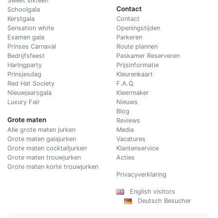
Sweet sixteen
Contact
Schoolgala
Kerstgala
C
ontact
Sensation white
Openingstijden
Examen gala
Parkeren
Prinses Carnaval
Route plannen
Bedrijfsfeest
Paskamer Reserveren
Haringparty
Prijsinformatie
Prinsjesdag
Kleurenkaart
Red Hat Society
F.A.Q.
Nieuwjaarsgala
Kleermaker
Luxury Fair
Nieuws
Blog
Grote maten
Reviews
Alle grote maten jurken
Media
Grote maten galajurken
Vacatures
Grote maten cocktailjurken
Klantenservice
Grote maten trouwjurken
Acties
Grote maten korte trouwjurken
Privacyverklaring
English visitors
Deutsch Besucher