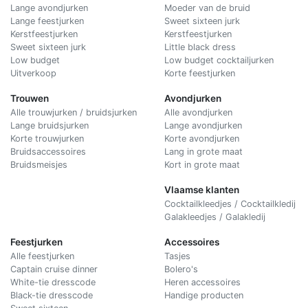
Lange avondjurken
Moeder van de bruid
Lange feestjurken
Sweet sixteen jurk
Kerstfeestjurken
Kerstfeestjurken
Sweet sixteen jurk
Little black dress
Low budget
Low budget cocktailjurken
Uitverkoop
Korte feestjurken
Trouwen
Avondjurken
Alle trouwjurken / bruidsjurken
Alle avondjurken
Lange bruidsjurken
Lange avondjurken
Korte trouwjurken
Korte avondjurken
Bruidsaccessoires
Lang in grote maat
Bruidsmeisjes
Kort in grote maat
Vlaamse klanten
Cocktailkleedjes / Cocktailkledij
Galakleedjes / Galakledij
Feestjurken
Accessoires
Alle feestjurken
Tasjes
Captain cruise dinner
Bolero's
White-tie dresscode
Heren accessoires
Black-tie dresscode
Handige producten