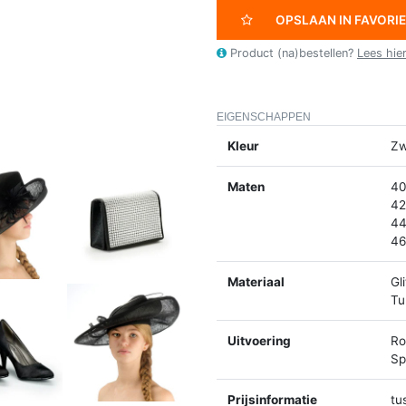
OPSLAAN IN FAVORI
Product (na)bestellen?
Lees hie
EIGENSCHAPPEN
Kleur
Zw
Maten
40
42
44
46
Materiaal
Gl
Tu
Uitvoering
Ro
Spl
Prijsinformatie
tu