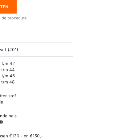
ETEN
r de procedure.
art (#01)
 t/m 42
 t/m 44
 t/m 46
 t/m 48
itter-stof
le
nde hals
it
ssen €130,- en €150,-