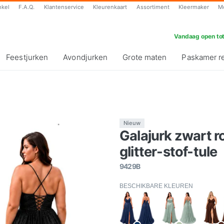
nkel
F.A.Q.
Klantenservice
Kleurenkaart
Assortiment
Kleermaker
M
Vandaag open tot
Feestjurken
Avondjurken
Grote maten
Paskamer r
Nieuw
Galajurk zwart r
glitter-stof-tule
9429B
BESCHIKBARE KLEUREN