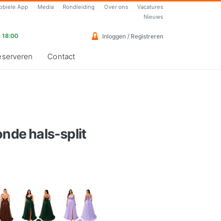
obiele App
Media
Rondleiding
Over ons
Vacatures
Nieuws
 18:00
Inloggen / Registreren
eserveren
Contact
onde hals-split