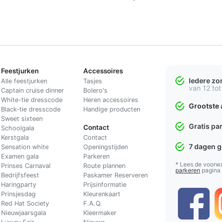
Feestjurken
Accessoires
Iedere z
Alle feestjurken
Tasjes
van 12 tot
Captain cruise dinner
Bolero's
White-tie dresscode
Heren accessoires
Grootste 
Black-tie dresscode
Handige producten
Sweet sixteen
Gratis pa
Contact
Schoolgala
Kerstgala
C
ontact
7 dagen 
Sensation white
Openingstijden
Examen gala
Parkeren
* Lees de voorw
Prinses Carnaval
Route plannen
parkeren
pagina
Bedrijfsfeest
Paskamer Reserveren
Haringparty
Prijsinformatie
Prinsjesdag
Kleurenkaart
Red Hat Society
F.A.Q.
Nieuwjaarsgala
Kleermaker