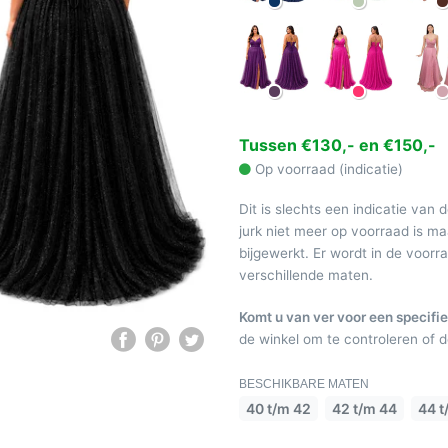
Tussen €130,- en €150,-
Op voorraad (indicatie)
Dit is slechts een indicatie van 
jurk niet meer op voorraad is 
bijgewerkt. Er wordt in de voor
verschillende maten.
Komt u van ver voor een specifie
de winkel om te controleren of de
BESCHIKBARE MATEN
40 t/m 42
42 t/m 44
44 t