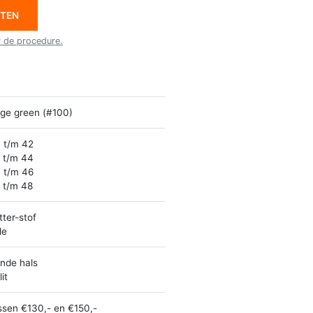
ETEN
r de procedure.
ge green (#100)
 t/m 42
 t/m 44
 t/m 46
 t/m 48
itter-stof
le
nde hals
it
ssen €130,- en €150,-