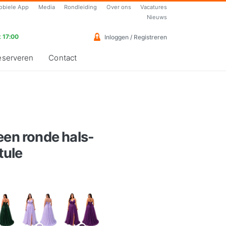
obiele App
Media
Rondleiding
Over ons
Vacatures
Nieuws
 17:00
Inloggen / Registreren
eserveren
Contact
een ronde hals-
-tule