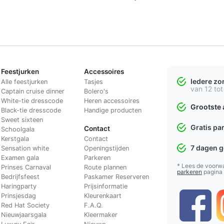
Feestjurken
Accessoires
Iedere z
Alle feestjurken
Tasjes
van 12 tot
Captain cruise dinner
Bolero's
White-tie dresscode
Heren accessoires
Grootste 
Black-tie dresscode
Handige producten
Sweet sixteen
Gratis pa
Contact
Schoolgala
Kerstgala
C
ontact
7 dagen 
Sensation white
Openingstijden
Examen gala
Parkeren
* Lees de voorw
Prinses Carnaval
Route plannen
parkeren
pagina
Bedrijfsfeest
Paskamer Reserveren
Haringparty
Prijsinformatie
Prinsjesdag
Kleurenkaart
Red Hat Society
F.A.Q.
Nieuwjaarsgala
Kleermaker