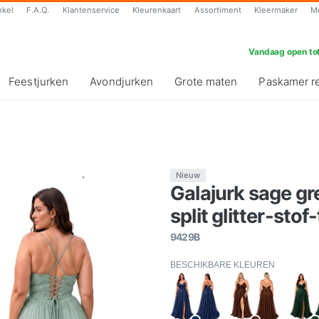
nkel
F.A.Q.
Klantenservice
Kleurenkaart
Assortiment
Kleermaker
M
Vandaag open tot
Feestjurken
Avondjurken
Grote maten
Paskamer r
Nieuw
Galajurk sage gr
split glitter-stof
9429B
BESCHIKBARE KLEUREN